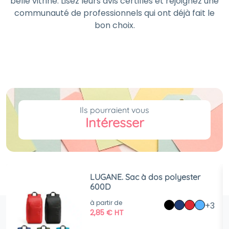
belle vitrine. Lisez leurs avis certifiés et rejoignez une
communauté de professionnels qui ont déjà fait le
bon choix.
Ils pourraient vous
Intéresser
LUGANE. Sac à dos polyester
600D
à partir de
+3
2,85
€
HT