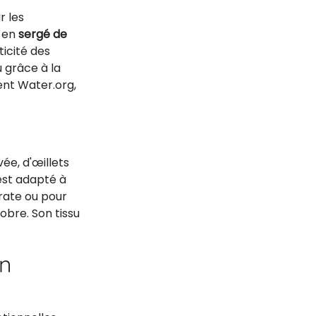
r les
e en
sergé de
ticité des
 grâce à la
ent Water.org,
ée, d'œillets
est adapté à
rate ou pour
obre. Son tissu
on