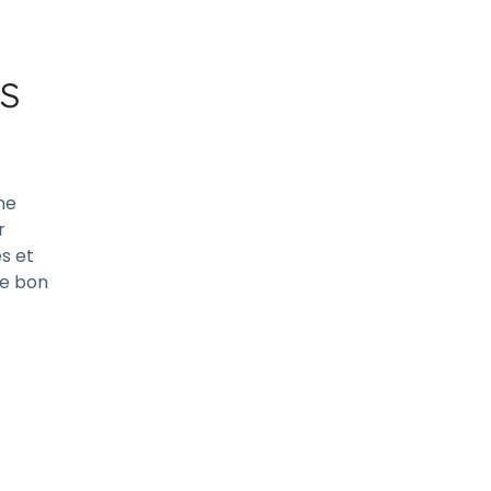
s
ne
r
és et
le bon