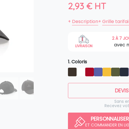
2,93
€
HT
+
Description
+
Grille tarifa
2 À 7 J
avec 
LIVRAISON
1. Coloris
DEVIS
Sans 
Recevez vot
PERSONNALISER
ET COMMANDER EN LI