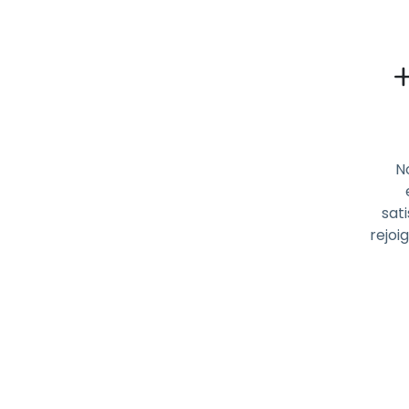
N
sati
rejoi