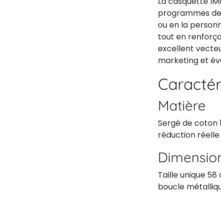
La casquette IM
programmes de fi
ou en la person
tout en renforça
excellent vecteu
marketing et év
Caractér
Matière
Sergé de coton 
réduction réelle
Dimension
Taille unique 58 
boucle métalliqu