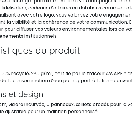
PACT s'intègre parfaitement dans vos campagnes promot
délisation, cadeaux d’affaires ou dotations commerciales
nalisant avec votre logo, vous valorisez votre engagemen
nt la visibilité et la cohérence de votre communication. E
r pour diffuser vos valeurs environnementales lors de vo
ènements institutionnels.
istiques du produit
100% recyclé, 280 g/m², certifié par le traceur AWARE™ a
 de la consommation d’eau par rapport à la fibre convent
s et design
cm, visière incurvée, 6 panneaux, œillets brodés pour la ve
e ajustable pour un maintien personnalisé.