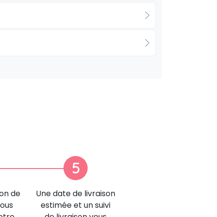
5
ion de
Une date de livraison
nous
estimée et un suivi
otre
de livraison vous