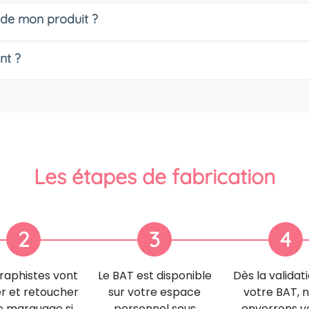
 de mon produit ?
nt ?
Les étapes de fabrication
2
3
4
raphistes vont
Le BAT est disponible
Dès la validat
er et retoucher
sur votre espace
votre BAT, 
e marquage si
personnel sous
enverrons v