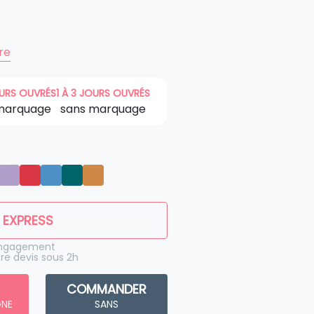
ire
OURS OUVRÉS
1 À 3 JOURS OUVRÉS
marquage
sans marquage
 EXPRESS
engagement
re devis sous 2h
COMMANDER
GNE
SANS