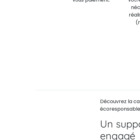
néc
réal
(
Découvrez la ca
écoresponsable 
Un supp
engagé