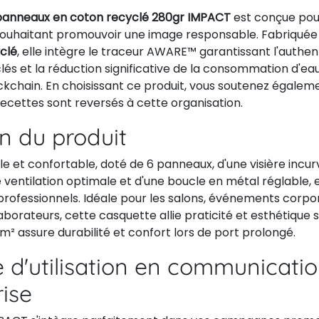
panneaux en coton recyclé 280gr IMPACT
est conçue pou
souhaitant promouvoir une image responsable. Fabriqué
clé
, elle intègre le traceur AWARE™ garantissant l'authen
és et la réduction significative de la consommation d'eau
ckchain. En choisissant ce produit, vous soutenez égalem
ecettes sont reversés à cette organisation.
on du produit
 et confortable, doté de 6 panneaux, d'une visière incurv
ventilation optimale et d'une boucle en métal réglable, 
professionnels. Idéale pour les salons, événements corpo
aborateurs, cette casquette allie praticité et esthétique s
² assure durabilité et confort lors de port prolongé.
 d'utilisation en communicati
rise