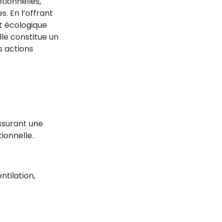
ionnelles,
. En l’offrant
t écologique
lle constitue un
s actions
ssurant une
ionnelle.
ntilation,