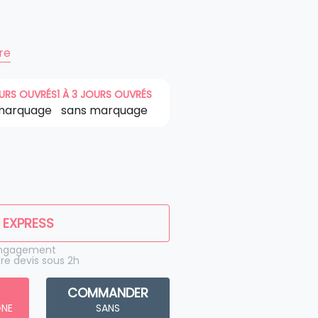
ire
OURS OUVRÉS
1 À 3 JOURS OUVRÉS
marquage
sans marquage
 EXPRESS
engagement
re devis sous 2h
COMMANDER
GNE
SANS