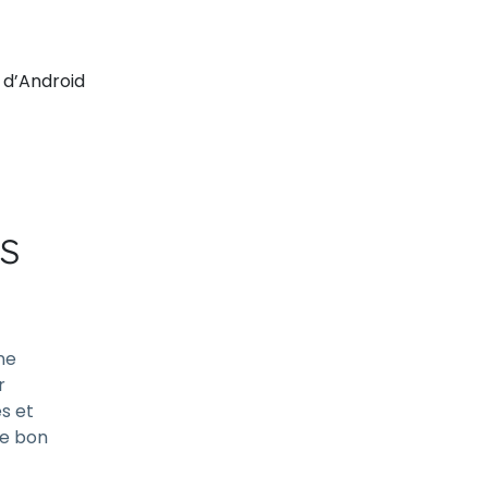
 d’Android
s
ne
r
és et
le bon