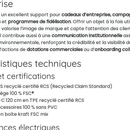
rise
 un excellent support pour
cadeaux d’entreprise, campa
s
et
programmes de fidélisation
. Offrir un objet à la fois ut
alorise l’image de marque et capte l’attention des clien
Il contribue aussi à une
communication institutionnelle
axé
vironnementale, renforçant la crédibilité et la visibilité 
d’actions de
dotations commerciales
ou d’
onboarding col
istiques techniques
t certifications
S recyclé certifié RCS (Recycled Claim Standard)
iège 100 % FSC®
C 120 cm en TPE recyclé certifié RCS
ccessoires 100 % sans PVC
n boîte kraft FSC mix
ces électriques