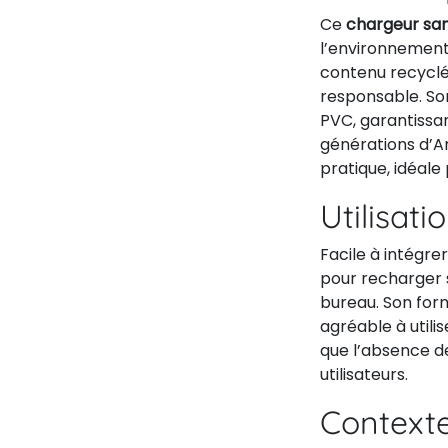
Ce
chargeur san
l’environnement,
contenu recyclé
responsable. S
PVC, garantissan
générations d’An
pratique, idéale 
Utilisati
Facile à intégre
pour recharger
bureau. Son for
agréable à utili
que l’absence de
utilisateurs.
Contexte