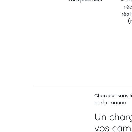
néc
réal
(
Chargeur sans fi
performance.
Un charg
vos camp