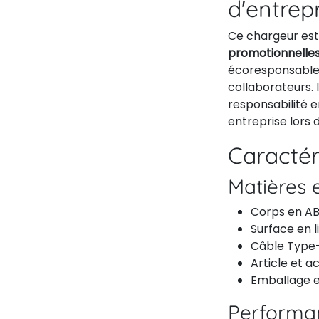
d'entrep
Ce chargeur est
promotionnelle
écoresponsable v
collaborateurs. 
responsabilité en
entreprise lors 
Caractér
Matières e
Corps en AB
Surface en l
Câble Type-
Article et a
Emballage e
Performan