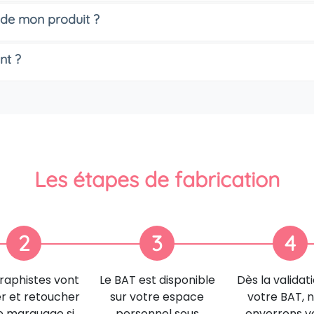
 de mon produit ?
nt ?
Les étapes de fabrication
2
3
4
raphistes vont
Le BAT est disponible
Dès la validat
er et retoucher
sur votre espace
votre BAT, 
e marquage si
personnel sous
enverrons v