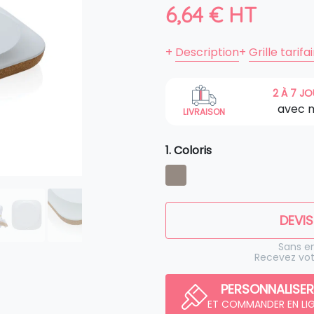
6,64
€
HT
+
Description
+
Grille tarifa
2 À 7 J
avec 
LIVRAISON
1. Coloris
DEVIS
Sans 
Recevez vot
PERSONNALISER
ET COMMANDER EN LI