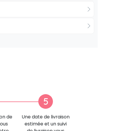
5
ion de
Une date de livraison
nous
estimée et un suivi
otre
de livraison vous