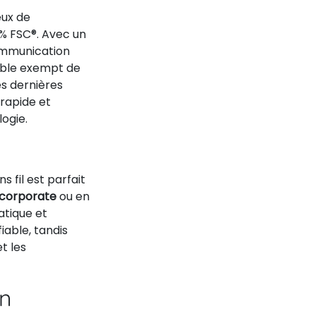
eux de
 % FSC®. Avec un
communication
mble exempt de
es dernières
 rapide et
logie.
 fil est parfait
 corporate
ou en
atique et
iable, tandis
t les
on