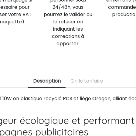
essaire pour
24/48h, vous
commande
iser votre BAT
pourrez le valider ou
productio
maquette).
le refuser en
indiquant les
corrections à
apporter.
Description
Grille tarifaire
l 10W en plastique recyclé RCS et liège Oregon, alliant éc
eur écologique et performant
agnes publicitaires