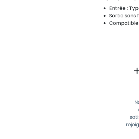
Entrée : Ty
Sortie sans f
Compatible a
N
sati
rejoi