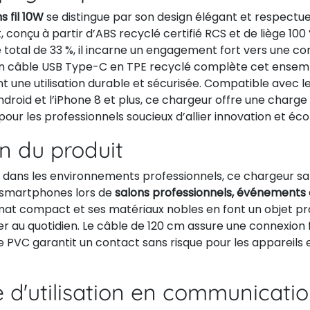
s fil 10W
se distingue par son design élégant et respectu
 conçu à partir d’ABS recyclé certifié RCS et de liège 100
 total de 33 %, il incarne un engagement fort vers une 
on câble USB Type-C en TPE recyclé complète cet ense
t une utilisation durable et sécurisée. Compatible avec l
droid et l’iPhone 8 et plus, ce chargeur offre une charge
pour les professionnels soucieux d’allier innovation et éco
on du produit
r dans les environnements professionnels, ce chargeur sans
 smartphones lors de
salons professionnels, événements
mat compact et ses matériaux nobles en font un objet pr
ser au quotidien. Le câble de 120 cm assure une connexion f
 PVC garantit un contact sans risque pour les appareils e
 d'utilisation en communicati