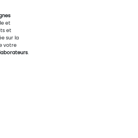
gnes
ile et
ts et
e sur la
de votre
laborateurs
.