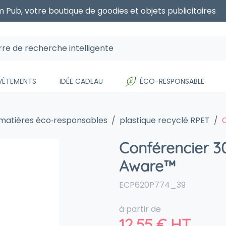
 Pub, votre boutique de goodies et objets publicitaires
 VÊTEMENTS
IDÉE CADEAU
ÉCO-RESPONSABLE
 matières éco‑responsables
plastique recyclé RPET
Conférencier 3
Aware™
ECP620P774_39
à partir de
12,55
€
HT