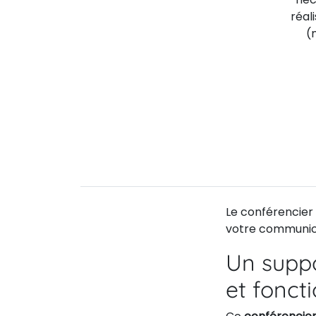
réal
(
Le conférencier 
votre communica
Un supp
et fonct