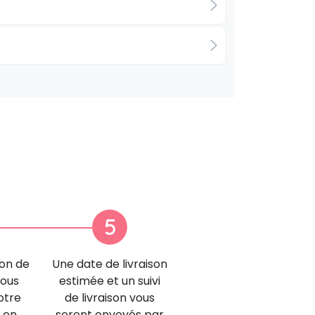
5
ion de
Une date de livraison
nous
estimée et un suivi
otre
de livraison vous
 en
seront envoyés par