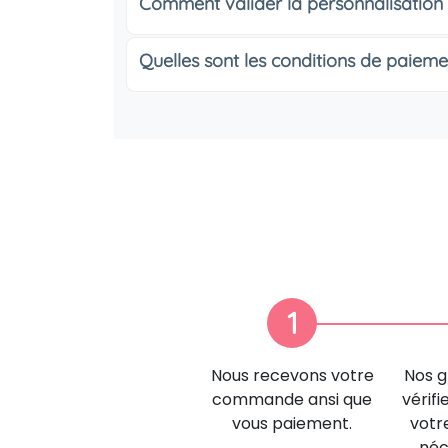
Comment valider la personnalisation
Quelles sont les conditions de paieme
1
Nous recevons votre
Nos g
commande ansi que
vérifi
vous paiement.
votr
néc