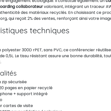
tre engagement écologique. Il constitue également un
ca
oarding collaborateur
valorisant, intégrant un traceur 
uthenticité des matériaux recyclés. En choisissant ce prod
rg, qui reçoit 2% des ventes, renforçant ainsi votre ima
istiques techniques
polyester 300D rPET, sans PVC, ce conférencier réutilise 
 de 0,5L. Le tissu résistant assure une bonne durabilité, t
.
alités
 zip sécurisée
20 pages en papier recyclé
éphone + support intégré
lo
r cartes de visite