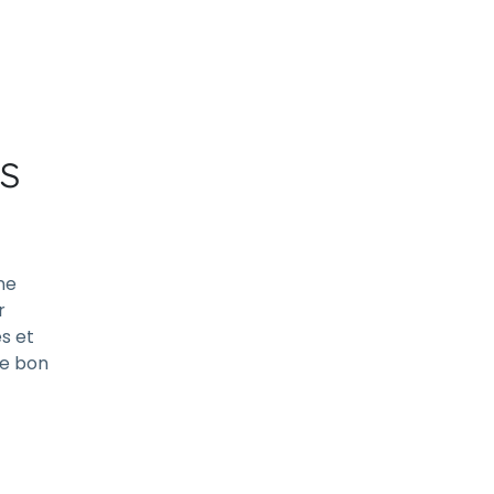
s
ne
r
és et
le bon