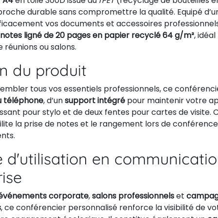
r A4
en toile 300D issue du
rPET
(recyclage de bouteilles e
proche durable sans compromettre la qualité. Equipé d’u
efficacement vos documents et accessoires professionnels
notes ligné de 20 pages en papier recyclé 64 g/m²
, idéa
e réunions ou salons.
on du produit
embler tous vos essentiels professionnels, ce conférenci
u téléphone
, d’un
support intégré
pour maintenir votre ap
assant pour stylo et de deux fentes pour cartes de visite. 
ilite la prise de notes et le rangement lors de conférence
nts.
 d'utilisation en communicati
rise
événements corporate
,
salons professionnels
et
campag
s
, ce conférencier personnalisé renforce la visibilité de 