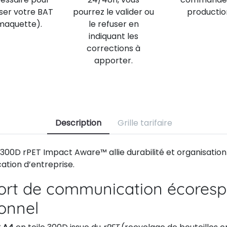
iser votre BAT
pourrez le valider ou
productio
maquette).
le refuser en
indiquant les
corrections à
apporter.
Description
Grille tarifaire
300D rPET Impact Aware™ allie durabilité et organisation
tion d’entreprise.
ort de communication écoresp
ionnel