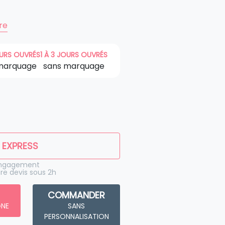
ire
OURS OUVRÉS
1 À 3 JOURS OUVRÉS
marquage
sans marquage
 EXPRESS
engagement
re devis sous 2h
COMMANDER
GNE
SANS
PERSONNALISATION