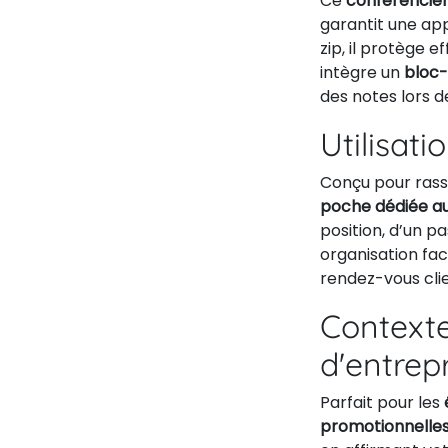
Ce
conférencie
garantit une ap
zip, il protège 
intègre un
bloc-
des notes lors d
Utilisati
Conçu pour rass
poche dédiée a
position, d’un p
organisation fac
rendez-vous clie
Contexte
d'entrep
Parfait pour les
promotionnelle