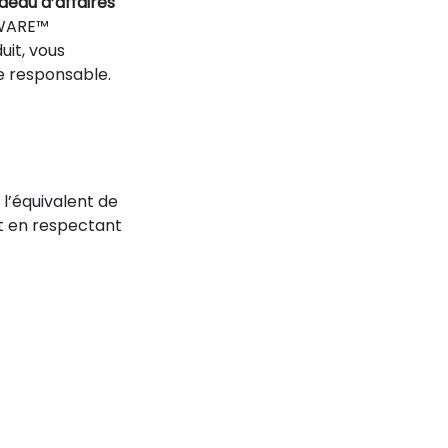
deau d’affaires
AWARE™
uit, vous
ge responsable.
l’équivalent de
out en respectant