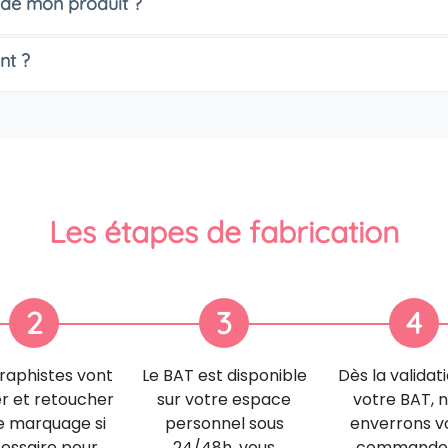
 de mon produit ?
nt ?
Les étapes de fabrication
2
3
4
raphistes vont
Le BAT est disponible
Dès la validat
er et retoucher
sur votre espace
votre BAT, 
e marquage si
personnel sous
enverrons v
essaire pour
24/48h, vous
commande