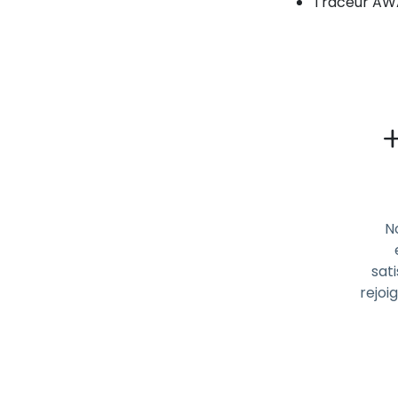
Traceur AWA
N
sati
rejoi