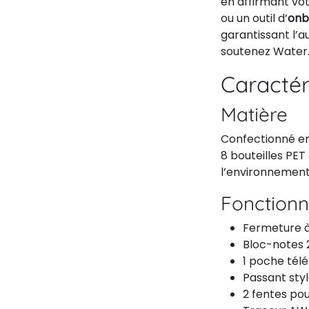
en affirmant vo
ou un outil d’
onb
garantissant l’a
soutenez Water.o
Caractér
Matière
Confectionné en 
8 bouteilles PET
l’environnement
Fonctionn
Fermeture à
Bloc-notes 
1 poche tél
Passant sty
2 fentes pou