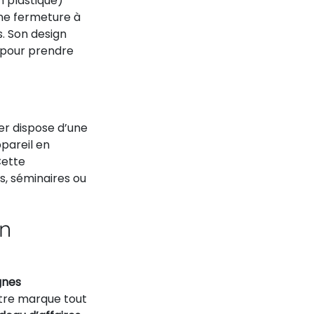
n plastique)
ne fermeture à
. Son design
l pour prendre
er dispose d’une
pareil en
Cette
s, séminaires ou
on
nes
votre marque tout