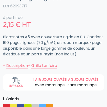
ECP62093717
à partir de
2,15
€
HT
Bloc-notes A5 avec couverture rigide en PU. Contient
160 pages lignées (70 g/m²), un ruban marque-page
disponible dans une large gamme de couleurs, un
élastique et un porte-stylo (non inclus)
+
Description
+
Grille tarifaire
1 À 15 JOURS OUVRÉS
1 À 3 JOURS OUVRÉS
avec marquage
sans marquage
LIVRAISON
1. Coloris