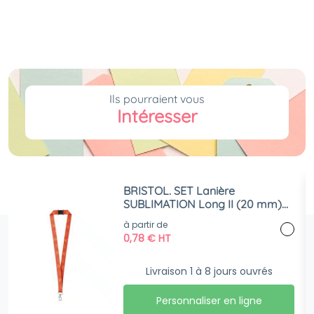
Ils pourraient vous
Intéresser
BRISTOL. SET Lanière
SUBLIMATION Long II (20 mm)
avec mousqueton à
à partir de
déclenchement de 20 mm et
0,78
€
HT
fermoir de sécurité
Livraison 1 à 8 jours ouvrés
Personnaliser en ligne