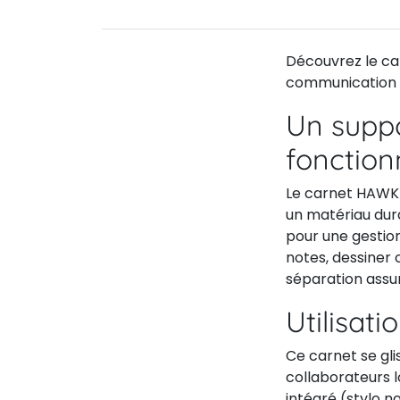
Découvrez le car
communication p
Un suppo
fonction
Le carnet HAWKI
un matériau dur
pour une gestio
notes, dessiner 
séparation assur
Utilisati
Ce carnet se gl
collaborateurs l
intégré (stylo no