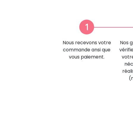
1
Nous recevons votre
Nos g
commande ansi que
vérifi
vous paiement.
votr
néc
réal
(