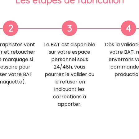
Les étapes de fabrication
2
3
4
raphistes vont
Le BAT est disponible
Dès la validat
er et retoucher
sur votre espace
votre BAT, 
e marquage si
personnel sous
enverrons v
essaire pour
24/48h, vous
commande
iser votre BAT
pourrez le valider ou
productio
maquette).
le refuser en
indiquant les
corrections à
apporter.