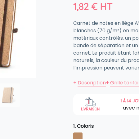
1,82
€
HT
Carnet de notes en liège A
blanches (70 g/m²) en maté
matériaux contrôlés, un por
bande de séparation et un 
carnet. Le produit étant fa
naturels, la couleur du prod
l’impression peuvent varier
+
Description
+
Grille tarifa
1 À 14 J
avec 
LIVRAISON
1. Coloris