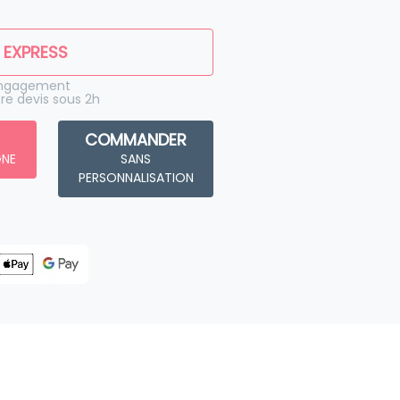
 EXPRESS
engagement
re devis sous 2h
COMMANDER
GNE
SANS
PERSONNALISATION
Livraison
Stockage