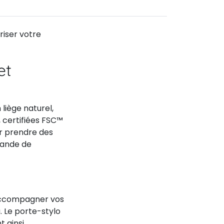
riser votre
et
liège naturel,
 certifiées FSC™
ur prendre des
bande de
 accompagner vos
. Le porte-stylo
t ainsi