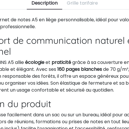
Description
Grille tarifaire
net de notes A5 en liège personnalisable, idéal pour valo
rofessionnelle.
rt de communication naturel 
nel
NS A5 allie
écologie
et
praticité
grâce à sa couverture en 
able et élégant. Avec ses
160 pages blanches
de 70 g/m²,
n responsable des forêts, il offre un espace généreux po
ou organiser vos idées. Son élastique de fermeture et sa 
ent un usage confortable et sécurisé au quotidien.
on du produit
isse facilement dans un sac ou sur un bureau, idéal pour
ors de réunions, formations ou prises de notes en tout lieu
n inclus) facilite l’organisation et l’accessibilité, renforçan