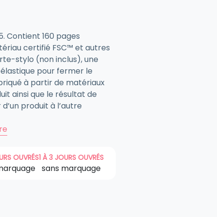
5. Contient 160 pages
riau certifié FSC™ et autres
te-stylo (non inclus), une
élastique pour fermer le
briqué à partir de matériaux
uit ainsi que le résultat de
 d’un produit à l’autre
ire
OURS OUVRÉS
1 À 3 JOURS OUVRÉS
marquage
sans marquage