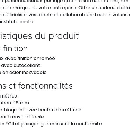
la
personnalisation par logo
grâce à son autocollant, renf
mage de marque de votre entreprise. Offrir un cadeau d’affai
e à fidéliser vos clients et collaborateurs tout en valoris
stitutionnelle.
istiques du produit
 finition
BS avec finition chromée
 avec autocollant
e en acier inoxydable
s et fonctionnalités
3 mètres
ruban : 16 mm
obloquant avec bouton d’arrêt noir
ur transport facile
n ECII et poinçon garantissant la conformité