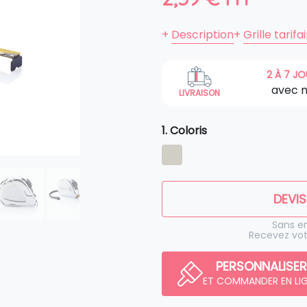
+
Description
+
Grille tarifa
2 À 7 J
avec 
LIVRAISON
1. Coloris
DEVIS
Sans 
Recevez vot
PERSONNALISER
ET COMMANDER EN LI