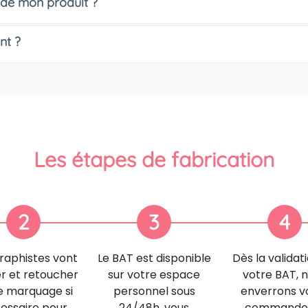
 de mon produit ?
nt ?
Les étapes de fabrication
2
3
4
raphistes vont
Le BAT est disponible
Dès la validat
er et retoucher
sur votre espace
votre BAT, 
e marquage si
personnel sous
enverrons v
essaire pour
24/48h, vous
commande