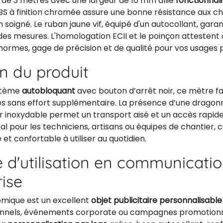
de 3 mètres avec une largeur de 16 mm allie
fonctionnali
ABS à finition chromée assure une bonne résistance aux c
n soigné. Le ruban jaune vif, équipé d'un autocollant, garan
 des mesures. L'homologation ECII et le poinçon attestent
ormes, gage de précision et de qualité pour vos usages p
on du produit
stème
autobloquant
avec bouton d’arrêt noir, ce mètre fac
s sans effort supplémentaire. La présence d’une dragonne
r inoxydable permet un transport aisé et un accès rapide 
déal pour les techniciens, artisans ou équipes de chantier,
et confortable à utiliser au quotidien.
 d'utilisation en communicati
rise
mique est un excellent
objet publicitaire personnalisable
onnels, événements corporate ou campagnes promotionnel