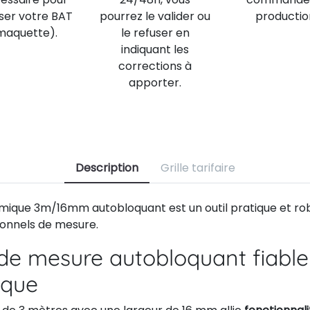
iser votre BAT
pourrez le valider ou
productio
maquette).
le refuser en
indiquant les
corrections à
apporter.
Description
Grille tarifaire
ique 3m/16mm autobloquant est un outil pratique et ro
ionnels de mesure.
 de mesure autobloquant fiable
ique