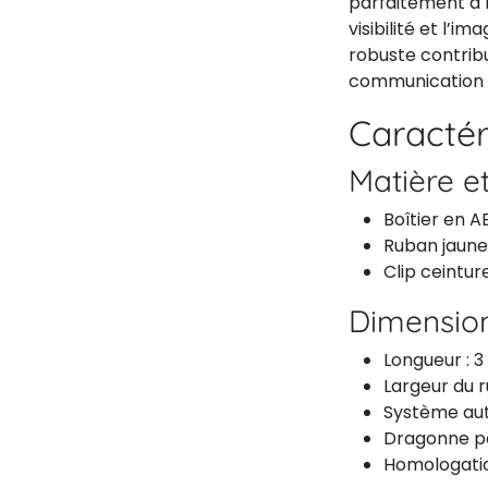
parfaitement à 
visibilité et l’i
robuste contribu
communication in
Caractér
Matière et
Boîtier en A
Ruban jaune
Clip ceintur
Dimension
Longueur : 
Largeur du 
Système aut
Dragonne po
Homologatio