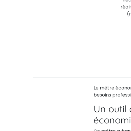
réal
(
Le mètre économ
besoins profess
Un outil
économ