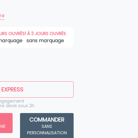
ire
OURS OUVRÉS
1 À 3 JOURS OUVRÉS
marquage
sans marquage
 EXPRESS
engagement
re devis sous 2h
COMMANDER
GNE
SANS
PERSONNALISATION