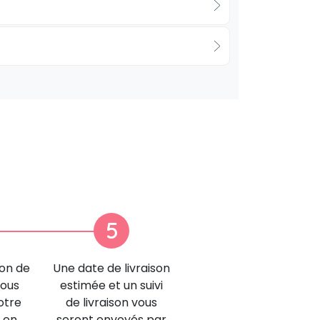
5
ion de
Une date de livraison
nous
estimée et un suivi
otre
de livraison vous
 en
seront envoyés par