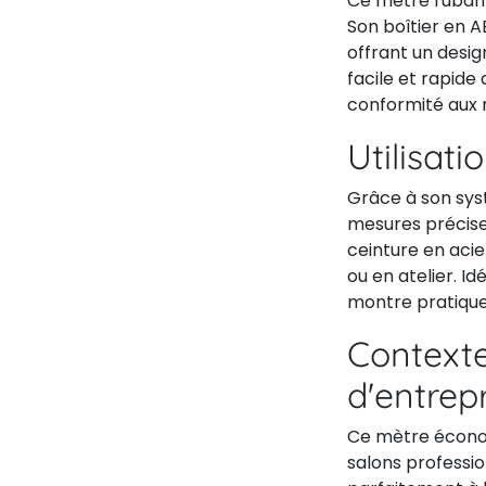
Ce mètre ruban 
Son boîtier en 
offrant un desig
facile et rapide
conformité aux n
Utilisati
Grâce à son sy
mesures précise
ceinture en acie
ou en atelier. I
montre pratique 
Contexte
d'entrep
Ce mètre écono
salons professi