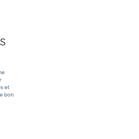
s
ne
r
és et
le bon