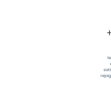
N
sati
rejoi