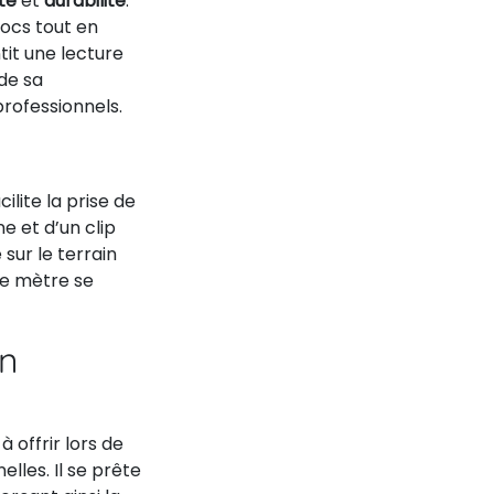
té
et
durabilité
.
hocs tout en
tit une lecture
 de sa
rofessionnels.
ilite la prise de
 et d’un clip
sur le terrain
 ce mètre se
on
à offrir lors de
les. Il se prête