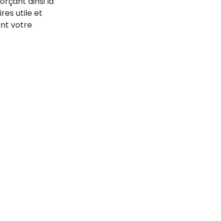
orçant ainsi la
res utile et
ant votre