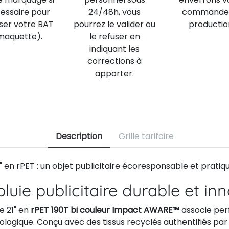
essaire pour
24/48h, vous
commande
iser votre BAT
pourrez le valider ou
productio
maquette).
le refuser en
indiquant les
corrections à
apporter.
Description
Grille tarifaire
1" en rPET : un objet publicitaire écoresponsable et pratiqu
luie publicitaire durable et in
e 21" en
rPET 190T bi couleur Impact AWARE™
associe pe
ogique. Conçu avec des tissus recyclés authentifiés par 