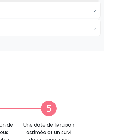
5
ion de
Une date de livraison
nous
estimée et un suivi
otre
de livraison vous