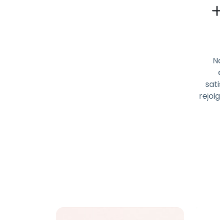
N
sati
rejoi