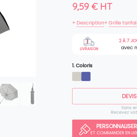
9,59
€
HT
+
Description
+
Grille tarifa
2 À 7 J
avec 
LIVRAISON
1. Coloris
DEVIS
Sans 
Recevez vot
PERSONNALISER
ET COMMANDER EN LI