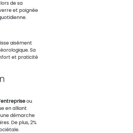
 lors de sa
 verre et poignée
quotidienne.
glisse aisément
téorologique. Sa
fort et praticité
on
’entreprise
ou
e en alliant
nir une démarche
res. De plus, 2%
ociétale.