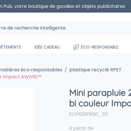
 Pub, votre boutique de goodies et objets publicitaires
 VÊTEMENTS
IDÉE CADEAU
ÉCO-RESPONSABLE
 matières éco‑responsables
plastique recyclé RPET
leur Impact AWARE™
Mini parapluie 
bi couleur Im
ECP620P850_55
à partir de