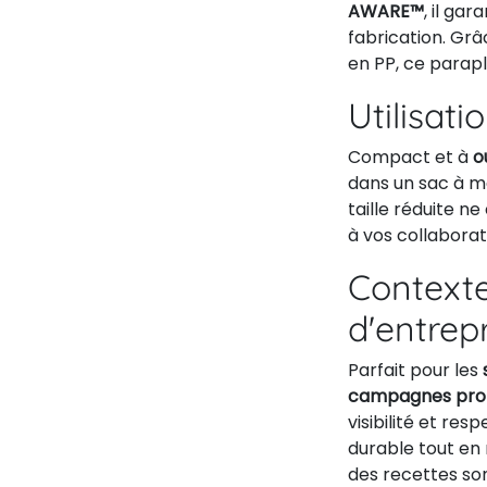
AWARE™
, il ga
fabrication. Grâ
en PP, ce paraplu
Utilisati
Compact et à
o
dans un sac à ma
taille réduite n
à vos collaborat
Contexte
d'entrep
Parfait pour les
campagnes pro
visibilité et re
durable tout en 
des recettes son