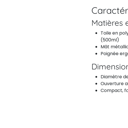
Caractér
Matières e
Toile en pol
(500ml)
Mât métalliq
Poignée erg
Dimension
Diamètre de
Ouverture au
Compact, fa