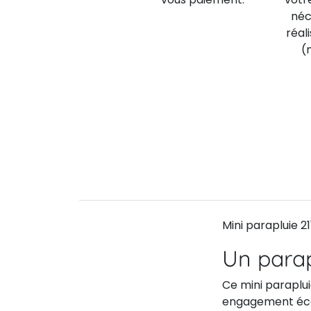
néc
réal
(
Mini parapluie 2
Un parap
Ce mini paraplui
engagement écol