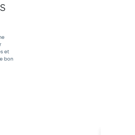
s
ne
r
és et
le bon