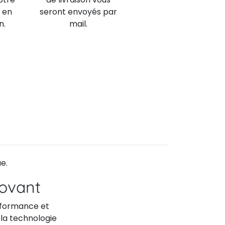
 en
seront envoyés par
n.
mail.
e.
novant
rformance et
la technologie