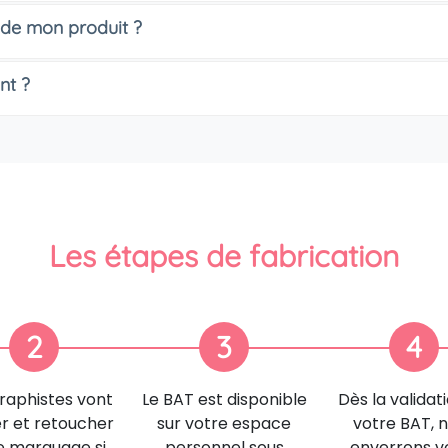
 de mon produit ?
nt ?
Les étapes de fabrication
2
3
4
raphistes vont
Le BAT est disponible
Dès la validat
er et retoucher
sur votre espace
votre BAT, 
e marquage si
personnel sous
enverrons v