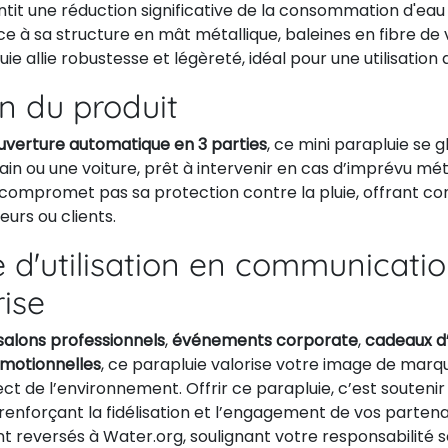
rantit une réduction significative de la consommation d'eau
ce à sa structure en mât métallique, baleines en fibre de
ie allie robustesse et légèreté, idéal pour une utilisation 
on du produit
uverture automatique en 3 parties
, ce mini parapluie se 
in ou une voiture, prêt à intervenir en cas d’imprévu mé
e compromet pas sa protection contre la pluie, offrant con
eurs ou clients.
 d'utilisation en communicati
rise
salons professionnels
,
événements corporate
,
cadeaux d
motionnelles
, ce parapluie valorise votre image de marqu
spect de l’environnement. Offrir ce parapluie, c’est soute
renforçant la fidélisation et l’engagement de vos partenai
t reversés à Water.org, soulignant votre responsabilité s