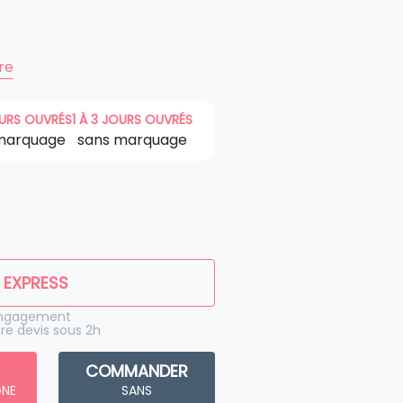
ire
OURS OUVRÉS
1 À 3 JOURS OUVRÉS
marquage
sans marquage
 EXPRESS
engagement
re devis sous 2h
COMMANDER
GNE
SANS