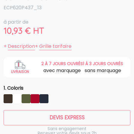
ECP620P437_13
à partir de
10,93
€
HT
+
Description
+
Grille tarifaire
2 À 7 JOURS OUVRÉS
1 À 3 JOURS OUVRÉS
avec marquage
sans marquage
LIVRAISON
1. Coloris
DEVIS EXPRESS
Sans engagement
Recevez votre devis sous 2h