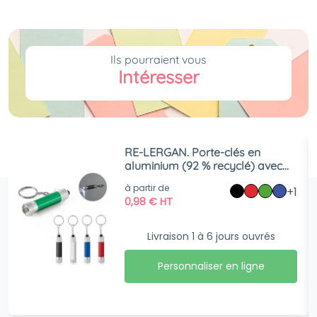
Ils pourraient vous
Intéresser
RE-LERGAN. Porte-clés en
aluminium (92 % recyclé) avec
lampe de poche LED à 3
à partir de
+1
lumières
0,98
€
HT
Livraison 1 à 6 jours ouvrés
Personnaliser en ligne