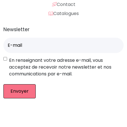
Contact
Catalogues
Newsletter
E-
mail
(Nécessaire)
RGPD
En renseignant votre adresse e-mail, vous
acceptez de recevoir notre newsletter et nos
communications par e-mail.
© Eurocompub – Team 2026. Tous droits réservés.
Mentions légales
|
CGV
|
Retour produit
|
Plan du site