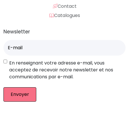
Contact
Catalogues
Newsletter
E-
mail
(Nécessaire)
RGPD
En renseignant votre adresse e-mail, vous
acceptez de recevoir notre newsletter et nos
communications par e-mail.
© Eurocompub – Team 2026. Tous droits réservés.
Mentions légales
|
CGV
|
Retour produit
|
Plan du site