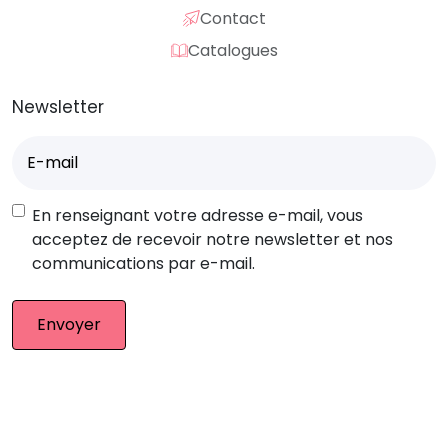
Contact
Catalogues
Newsletter
E-
mail
(Nécessaire)
RGPD
En renseignant votre adresse e-mail, vous
acceptez de recevoir notre newsletter et nos
communications par e-mail.
© Eurocompub – Team 2026. Tous droits réservés.
Mentions légales
|
CGV
|
Retour produit
|
Plan du site