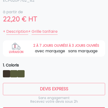
ECP620P762_82
à partir de
22,20
€
HT
+
Description
+
Grille tarifaire
2 À 7 JOURS OUVRÉS
1 À 3 JOURS OUVRÉS
avec marquage
sans marquage
LIVRAISON
1. Coloris
DEVIS EXPRESS
Sans engagement
Recevez votre devis sous 2h