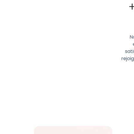
N
sati
rejoi