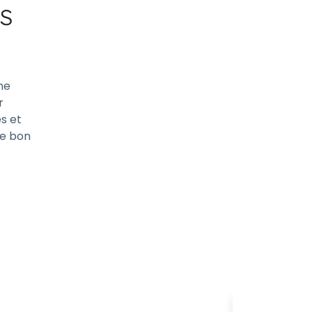
s
ne
r
és et
le bon