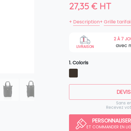
27,35
€
HT
+
Description
+
Grille tarifa
2 À 7 J
avec 
LIVRAISON
1. Coloris
DEVIS
Sans 
Recevez vot
PERSONNALISER
ET COMMANDER EN LI