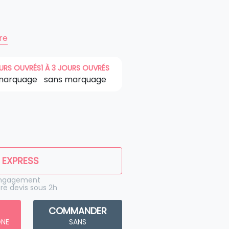
ire
OURS OUVRÉS
1 À 3 JOURS OUVRÉS
marquage
sans marquage
 EXPRESS
engagement
re devis sous 2h
COMMANDER
GNE
SANS