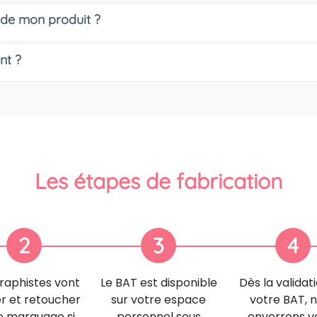
 de mon produit ?
nt ?
Les étapes de fabrication
2
3
4
raphistes vont
Le BAT est disponible
Dès la validat
er et retoucher
sur votre espace
votre BAT, 
e marquage si
personnel sous
enverrons v