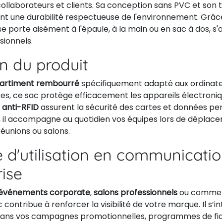
ollaborateurs et clients. Sa conception sans PVC et son t
nt une durabilité respectueuse de l'environnement. Grâc
l se porte aisément à l'épaule, à la main ou en sac à dos, s
sionnels.
on du produit
rtiment rembourré
spécifiquement adapté aux ordinate
ces, ce sac protège efficacement les appareils électroni
 anti-RFID
assurent la sécurité des cartes et données per
 il accompagne au quotidien vos équipes lors de déplac
réunions ou salons.
 d'utilisation en communicati
rise
événements corporate
,
salons professionnels
ou comm
c contribue à renforcer la visibilité de votre marque. Il s’i
ans vos campagnes promotionnelles, programmes de fidé