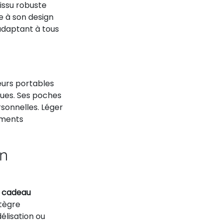
issu robuste
e à son design
'adaptant à tous
urs portables
ques. Ses poches
sonnelles. Léger
ements
on
e
cadeau
ntègre
lisation ou