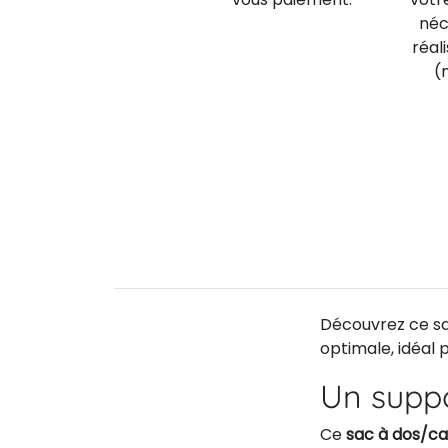
néc
réal
(
Découvrez ce sac
optimale, idéal
Un supp
Ce
sac à dos/ca