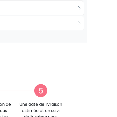
5
ion de
Une date de livraison
nous
estimée et un suivi
otre
de livraison vous