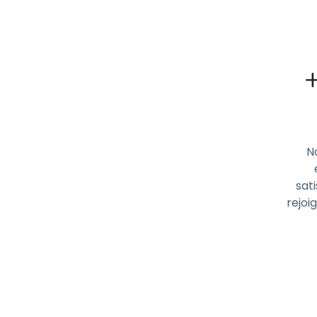
N
sati
rejoi