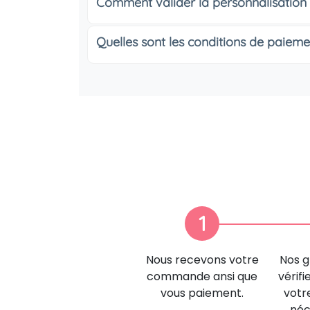
Comment valider la personnalisation
Quelles sont les conditions de paieme
1
Nous recevons votre
Nos g
commande ansi que
vérifi
vous paiement.
votr
néc