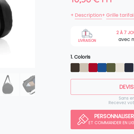
+
Description
+
Grille tarifa
2 À 7 J
avec 
LIVRAISON
1. Coloris
DEVIS
Sans 
Recevez vot
PERSONNALISER
ET COMMANDER EN LI