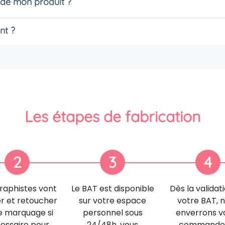
 de mon produit ?
nt ?
Les étapes de fabrication
2
3
4
raphistes vont
Le BAT est disponible
Dès la validat
er et retoucher
sur votre espace
votre BAT, 
e marquage si
personnel sous
enverrons v
essaire pour
24/48h, vous
commande