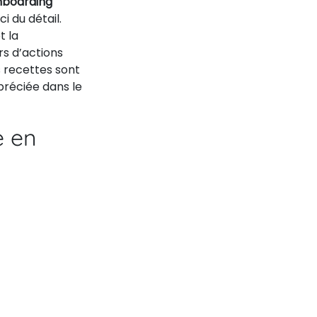
nboarding
i du détail.
t la
ors d’actions
s recettes sont
réciée dans le
e en