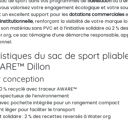
 sac de sport dans vos programmes de
fidélisation
ou d’
o
 vous valorisez votre engagement écologique et votre souc
 un excellent support pour les
dotations commerciales
e
nstitutionnelle
, renforçant la visibilité de votre marque l
 son matériau sans PVC et à l’initiative solidaire où 2 % de
r.org, ce sac témoigne d’une démarche responsable, app
nnel.
istiques du sac de sport pliabl
ARE™ Dillon
t conception
00 % recyclé avec traceur AWARE™
espectueux de l’environnement
 avec pochette intégrée pour un rangement compact
léger pour faciliter le transport
solidaire : 2 % des recettes reversés à Water.org