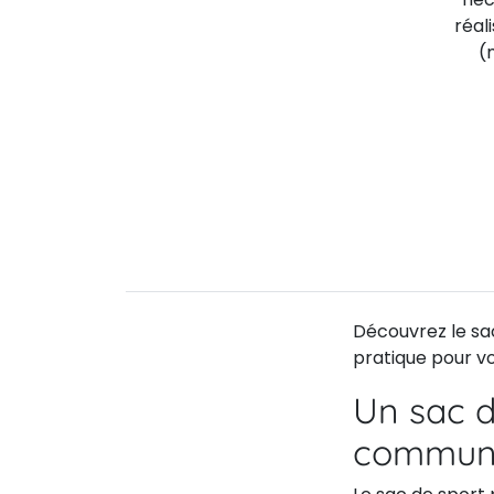
réal
(
Découvrez le sa
pratique pour v
Un sac d
communic