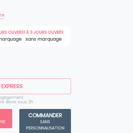
ire
OURS OUVRÉS
1 À 3 JOURS OUVRÉS
marquage
sans marquage
 EXPRESS
engagement
re devis sous 2h
COMMANDER
GNE
SANS
PERSONNALISATION