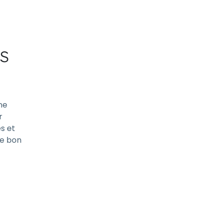
s
ne
r
és et
le bon