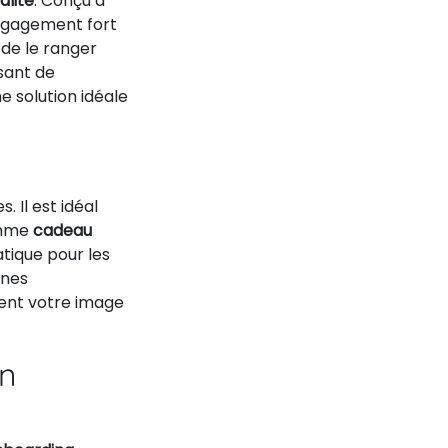
alité
. Conçu à
engagement fort
 de le ranger
sant de
e solution idéale
 Il est idéal
omme
cadeau
tique pour les
gnes
ment votre image
on