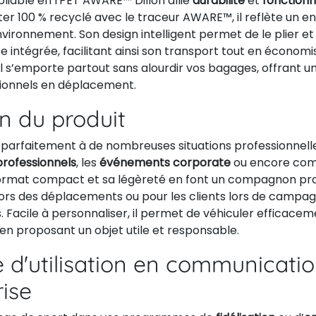
pliable en rPET AWARE™ Dillon allie
durabilité
et
fonctionn
ter 100 % recyclé avec le traceur AWARE™, il reflète un 
nvironnement. Son design intelligent permet de le plier et
 intégrée, facilitant ainsi son transport tout en économi
 il s’emporte partout sans alourdir vos bagages, offrant un
sionnels en déplacement.
on du produit
parfaitement à de nombreuses situations professionnelles.
professionnels
, les
événements corporate
ou encore c
format compact et sa légèreté en font un compagnon pra
lors des déplacements ou pour les clients lors de campa
 Facile à personnaliser, il permet de véhiculer efficace
en proposant un objet utile et responsable.
 d'utilisation en communicati
rise