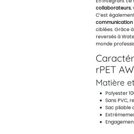
En intégrant ce
collaborateurs
,
C’est également
communication i
ciblées. Grâce à
reversés à Wate
monde professio
Caractér
rPET AW
Matière e
Polyester 1
Sans PVC, r
Sac pliable
Extrêmement 
Engagement 