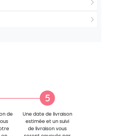
5
ion de
Une date de livraison
nous
estimée et un suivi
otre
de livraison vous
 en
seront envoyés par