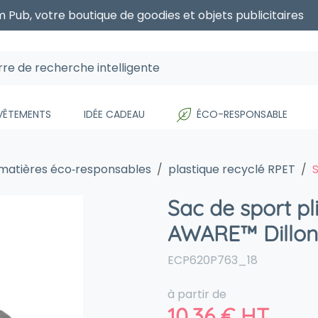
 Pub, votre boutique de goodies et objets publicitaires
 VÊTEMENTS
IDÉE CADEAU
ÉCO-RESPONSABLE
 matières éco‑responsables
plastique recyclé RPET
Sac de sport pl
AWARE™ Dillon
ECP620P763_18
à partir de
10,36
€
HT