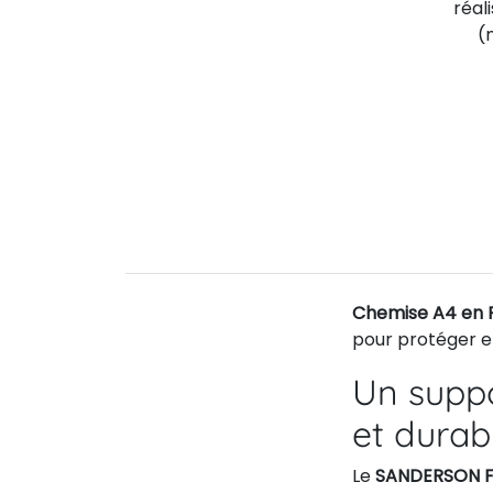
réal
(
Chemise A4 en P
pour protéger e
Un supp
et durab
Le
SANDERSON 