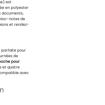
e) est
sée en polyester
s documents,
 bloc-notes de
unions et rendez-
 parfaite pour
ournées de
poche pour
s et quatre
compatible avec
on