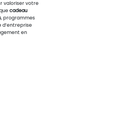
 valoriser votre
 que
cadeau
s
, programmes
e d’entreprise
gagement en