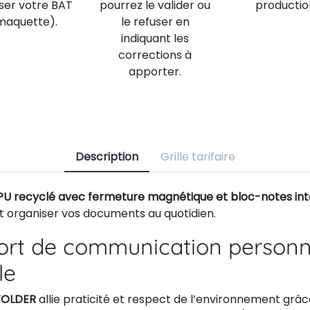
iser votre BAT
pourrez le valider ou
productio
maquette).
le refuser en
indiquant les
corrections à
apporter.
Description
Grille tarifaire
U recyclé avec fermeture magnétique et bloc-notes in
t organiser vos documents au quotidien.
ort de communication personn
le
FOLDER
allie praticité et respect de l’environnement grâc