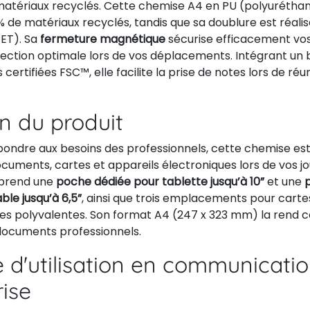
atériaux recyclés. Cette chemise A4 en PU (polyuréthan
de matériaux recyclés, tandis que sa doublure est réali
PET). Sa
fermeture magnétique
sécurise efficacement vo
tection optimale lors de vos déplacements. Intégrant un
certifiées FSC™, elle facilite la prise de notes lors de ré
on du produit
ondre aux besoins des professionnels, cette chemise est
cuments, cartes et appareils électroniques lors de vos j
omprend une
poche dédiée pour tablette jusqu’à 10”
et une
le jusqu’à 6,5”
, ainsi que trois emplacements pour carte
ues polyvalentes. Son format A4 (247 x 323 mm) la rend 
 documents professionnels.
 d'utilisation en communicati
rise