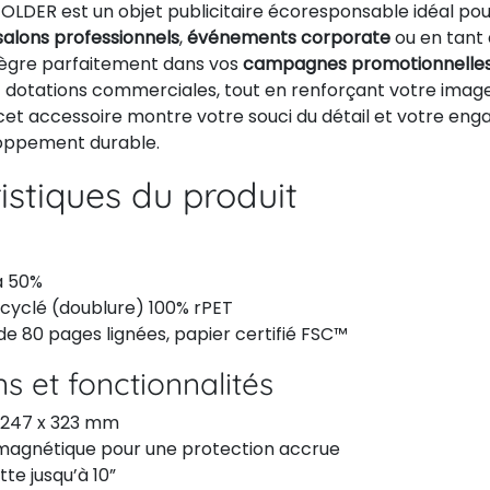
LDER est un objet publicitaire écoresponsable idéal pour
salons professionnels
,
événements corporate
ou en tant
intègre parfaitement dans vos
campagnes promotionnelle
et dotations commerciales, tout en renforçant votre imag
 cet accessoire montre votre souci du détail et votre en
loppement durable.
istiques du produit
à 50%
ecyclé (doublure) 100% rPET
e 80 pages lignées, papier certifié FSC™
s et fonctionnalités
 247 x 323 mm
agnétique pour une protection accrue
te jusqu’à 10”