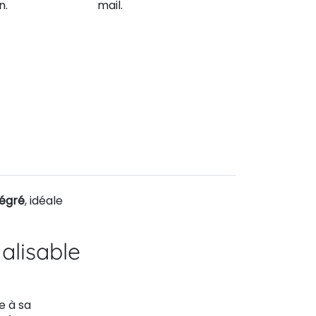
n.
mail.
tégré
, idéale
alisable
e à sa