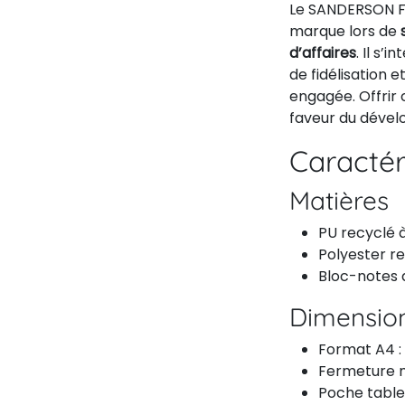
Le SANDERSON FO
marque lors de
d’affaires
. Il s’
de fidélisation 
engagée. Offrir
faveur du déve
Caractér
Matières
PU recyclé 
Polyester r
Bloc-notes d
Dimension
Format A4 :
Fermeture m
Poche tablet