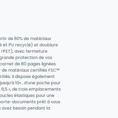
rtir de 80% de matériaux
é et PU recyclé) et doublure
% rPET), avec fermeture
grande protection de vos
arnet de 80 pages lignées
r de matériaux certifiés FSC™
rôlés. Il dispose également
jusqu’à 10« , d’une poche pour
 6,5 », de trois emplacements
oucles élastiques pour une
n porte-documents prêt à vous
s avez besoin pendant la