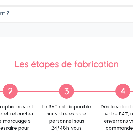
nt ?
Les étapes de fabrication
2
3
4
raphistes vont
Le BAT est disponible
Dès la validat
er et retoucher
sur votre espace
votre BAT, 
e marquage si
personnel sous
enverrons v
essaire pour
24/48h, vous
commande