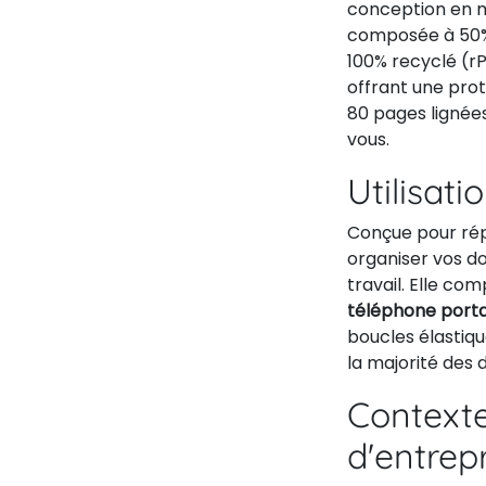
conception en m
composée à 50% 
100% recyclé (r
offrant une pro
80 pages lignées 
vous.
Utilisati
Conçue pour rép
organiser vos do
travail. Elle c
téléphone portab
boucles élastiq
la majorité des
Contexte
d'entrep