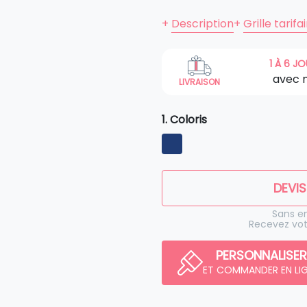
+
Description
+
Grille tarifa
1 À 6 J
avec 
LIVRAISON
1. Coloris
DEVIS
Sans 
Recevez vot
PERSONNALISER
ET COMMANDER EN LI