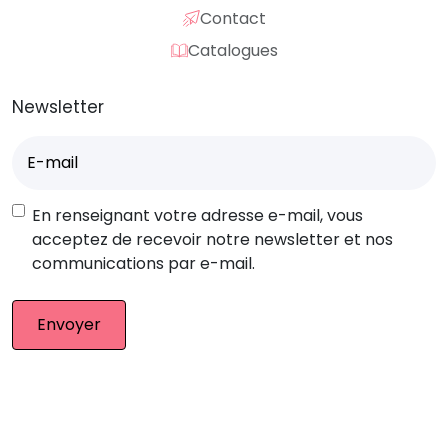
Contact
Catalogues
Newsletter
E-
mail
(Nécessaire)
RGPD
En renseignant votre adresse e-mail, vous
acceptez de recevoir notre newsletter et nos
communications par e-mail.
© Eurocompub – Team 2026. Tous droits réservés.
Mentions légales
|
CGV
|
Retour produit
|
Plan du site