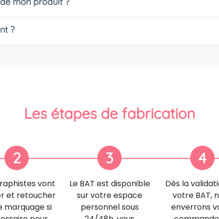
 de mon produit ?
nt ?
Les étapes de fabrication
2
3
4
raphistes vont
Le BAT est disponible
Dès la validat
er et retoucher
sur votre espace
votre BAT, 
e marquage si
personnel sous
enverrons v
essaire pour
24/48h, vous
commande