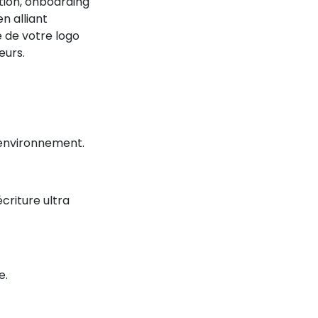
tion, onboarding
n alliant
té de votre logo
eurs.
’environnement.
riture ultra
e.