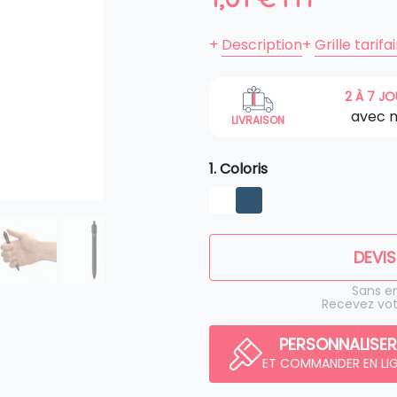
+
Description
+
Grille tarifa
2 À 7 J
avec 
LIVRAISON
1. Coloris
DEVIS
Sans 
Recevez vot
PERSONNALISER
ET COMMANDER EN LI