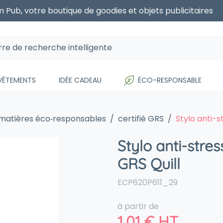
 Pub, votre boutique de goodies et objets publicitaires
 VÊTEMENTS
IDÉE CADEAU
ÉCO-RESPONSABLE
 matières éco‑responsables
certifié GRS
Stylo anti-s
Stylo anti-stre
GRS Quill
ECP620P611_29
à partir de
1,01
€
HT