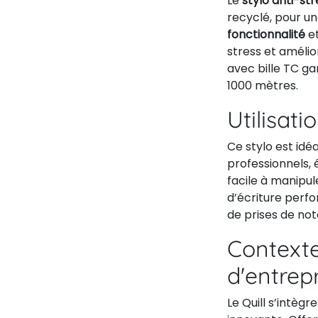
Le
stylo anti-str
recyclé, pour un
fonctionnalité
e
stress et améli
avec bille TC ga
1000 mètres.
Utilisati
Ce stylo est idé
professionnels,
facile à manipule
d’écriture perfo
de prises de not
Contexte
d'entrep
Le Quill s’intè