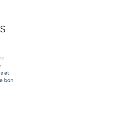
s
ne
r
és et
le bon