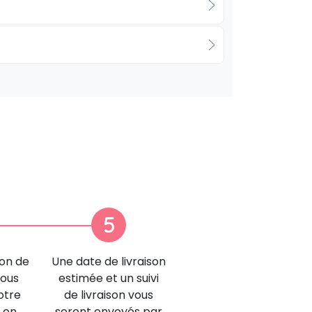
5
ion de
Une date de livraison
nous
estimée et un suivi
otre
de livraison vous
 en
seront envoyés par