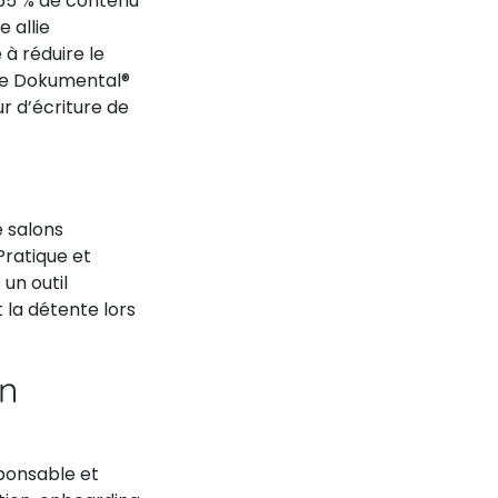
 65 % de contenu
 allie
 à réduire le
nde Dokumental®
ur d’écriture de
e salons
ratique et
 un outil
 la détente lors
on
ponsable et