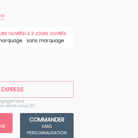
ire
OURS OUVRÉS
1 À 3 JOURS OUVRÉS
marquage
sans marquage
 EXPRESS
engagement
re devis sous 2h
COMMANDER
GNE
SANS
PERSONNALISATION