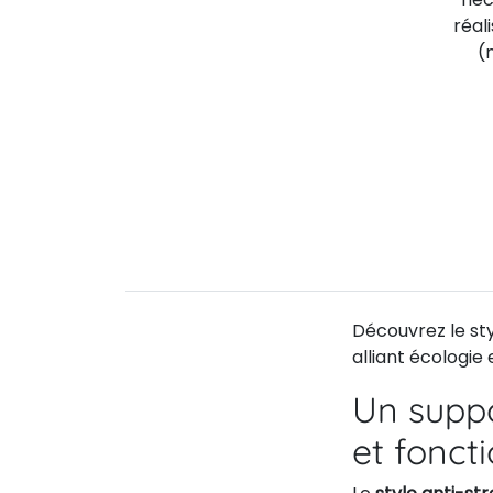
réal
(
Découvrez le sty
alliant écologie
Un supp
et fonct