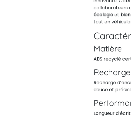
innovante. Offer
collaborateurs o
écologie
et
bien
tout en véhicula
Caractér
Matière
ABS recyclé cert
Recharge
Recharge d’encr
douce et précise
Performa
Longueur d’écrit