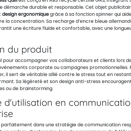
ess Quill
est conçu en ABS recyclé certifié GRS, intégrant
e démarche durable et responsable. Cet objet publicitaire
t
design ergonomique
grâce à sa fonction spinner qui aide
ore la concentration. Sa recharge d’encre bleue allema
rantit une écriture fluide et confortable, avec une longue
on du produit
al pour accompagner vos collaborateurs et clients lors d
 événements corporate ou campagnes promotionnelles. P
r, il sert de véritable allié contre le stress tout en restant
rmant. Sa légèreté et son design anti-stress encouragent
es ou de brainstorming.
 d'utilisation en communicati
rise
gre parfaitement dans une stratégie de communication res