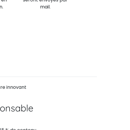
n.
mail.
ire innovant
onsable