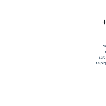
N
sati
rejoi