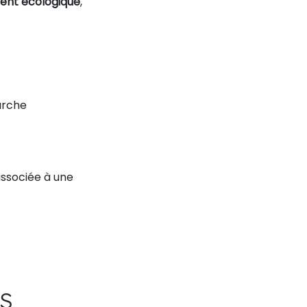
nt écologique
,
arche
ssociée à une
s