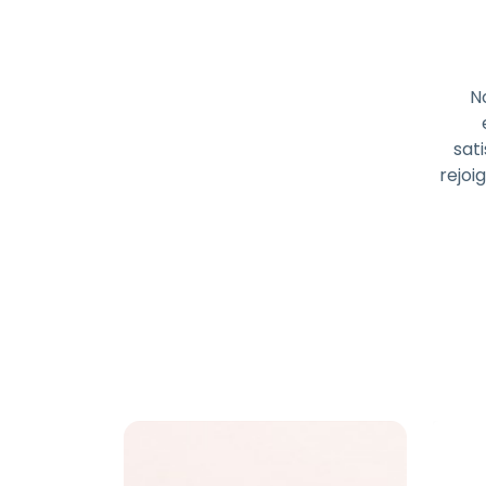
N
sati
rejoi