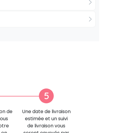
5
ion de
Une date de livraison
nous
estimée et un suivi
otre
de livraison vous
 en
seront envoyés par