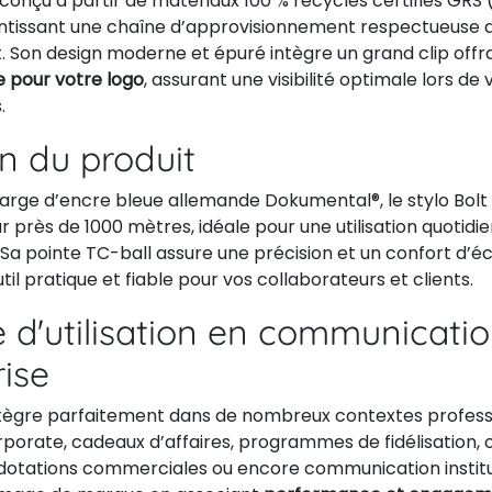
t conçu à partir de matériaux 100 % recyclés certifiés GRS
ntissant une chaîne d’approvisionnement respectueuse 
. Son design moderne et épuré intègre un grand clip off
 pour votre logo
, assurant une visibilité optimale lors 
.
on du produit
arge d’encre bleue allemande Dokumental®, le stylo Bol
sur près de 1000 mètres, idéale pour une utilisation quotidi
 Sa pointe TC-ball assure une précision et un confort d’écr
til pratique et fiable pour vos collaborateurs et clients.
 d'utilisation en communicati
rise
intègre parfaitement dans de nombreux contextes professi
orate, cadeaux d’affaires, programmes de fidélisation,
dotations commerciales ou encore communication instituti