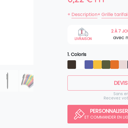
+
Description
+
Grille tarifa
2 À 7 J
avec 
LIVRAISON
1. Coloris
DEVIS
Sans 
Recevez vot
PERSONNALISER
ET COMMANDER EN LI