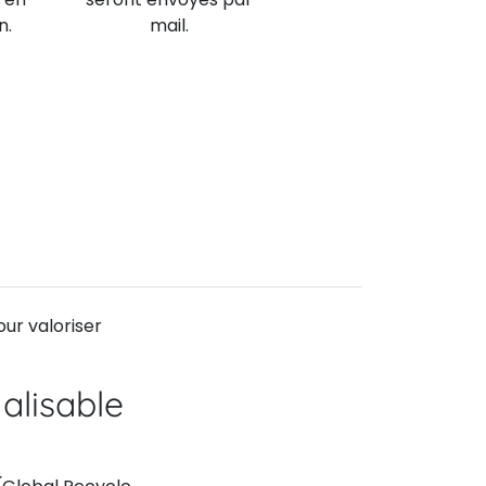
n.
mail.
our valoriser
alisable