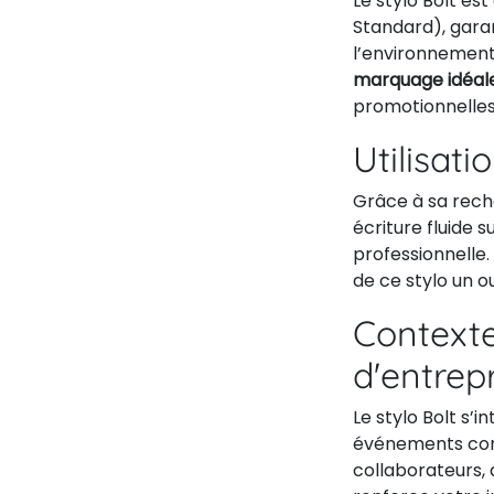
Le stylo Bolt es
Standard), gara
l’environnement
marquage idéale
promotionnelles
Utilisati
Grâce à sa rech
écriture fluide 
professionnelle.
de ce stylo un ou
Contexte
d'entrep
Le stylo Bolt s’
événements corp
collaborateurs, 