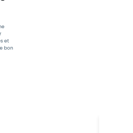
ne
r
és et
le bon