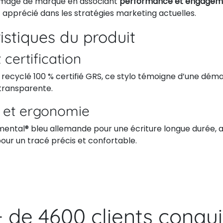
 image de marque en associant
performance et engageme
 apprécié dans les stratégies marketing actuelles.
istiques du produit
 certification
 recyclé 100 % certifié GRS, ce stylo témoigne d’une dém
transparente.
 et ergonomie
ntal® bleu allemande pour une écriture longue durée, a
our un tracé précis et confortable.
+ de 4600 clients conqui