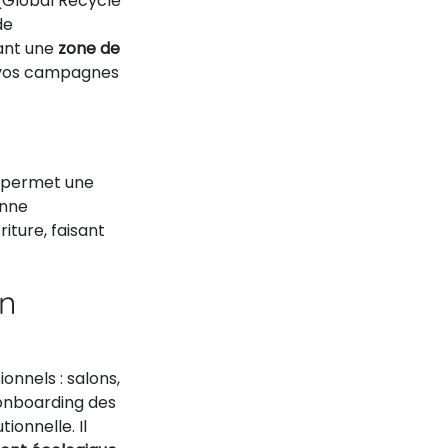
 (Global Recycle
de
rant une
zone de
de vos campagnes
t permet une
enne
iture, faisant
on
onnels : salons,
 onboarding des
onnelle. Il