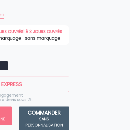
ire
OURS OUVRÉS
1 À 3 JOURS OUVRÉS
marquage
sans marquage
 EXPRESS
engagement
re devis sous 2h
COMMANDER
GNE
SANS
PERSONNALISATION