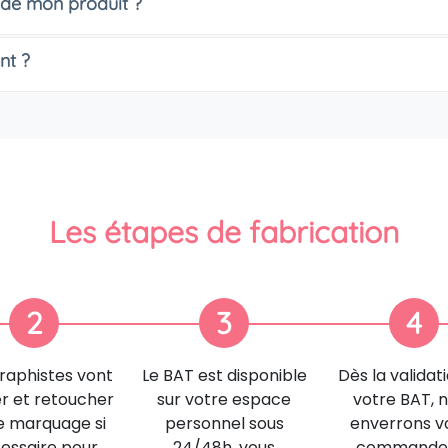
 de mon produit ?
nt ?
Les étapes de fabrication
2
3
4
raphistes vont
Le BAT est disponible
Dès la validat
er et retoucher
sur votre espace
votre BAT, 
e marquage si
personnel sous
enverrons v
essaire pour
24/48h, vous
commande