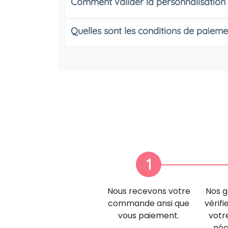
Comment valider la personnalisation
Quelles sont les conditions de paieme
1
Nous recevons votre
Nos g
commande ansi que
vérifi
vous paiement.
votr
néc