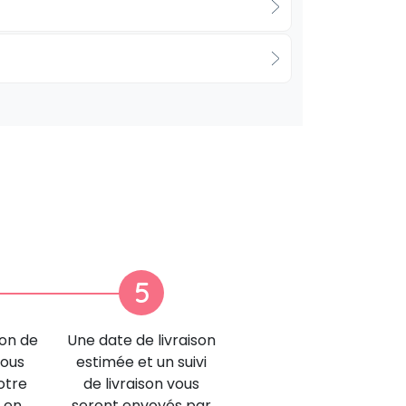
5
ion de
Une date de livraison
nous
estimée et un suivi
otre
de livraison vous
 en
seront envoyés par