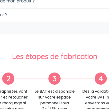
 de mon produit ?
nt ?
Les étapes de fabrication
2
3
4
raphistes vont
Le BAT est disponible
Dès la validat
er et retoucher
sur votre espace
votre BAT, 
e marquage si
personnel sous
enverrons v
essaire pour
24/48h, vous
commande