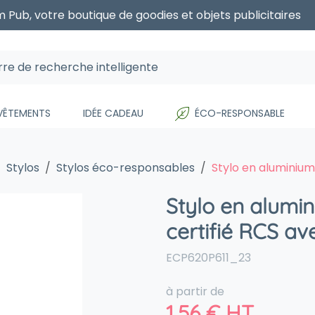
 Pub, votre boutique de goodies et objets publicitaires
 VÊTEMENTS
IDÉE CADEAU
ÉCO-RESPONSABLE
Stylos
Stylos éco-responsables
Stylo en aluminium
Stylo en alumi
certifié RCS av
ECP620P611_23
à partir de
1,56
€
HT