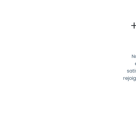
N
sati
rejoi