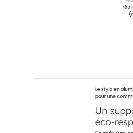
réal
(
Le stylo en alumi
pour une commun
Un supp
éco-res