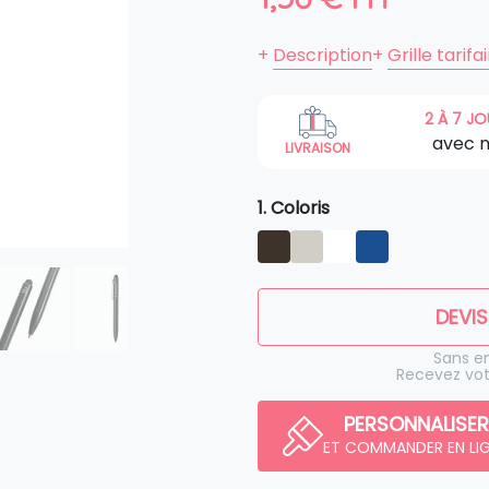
+
Description
+
Grille tarifa
2 À 7 J
avec 
LIVRAISON
1. Coloris
DEVIS
Sans 
Recevez vot
PERSONNALISER
ET COMMANDER EN LI