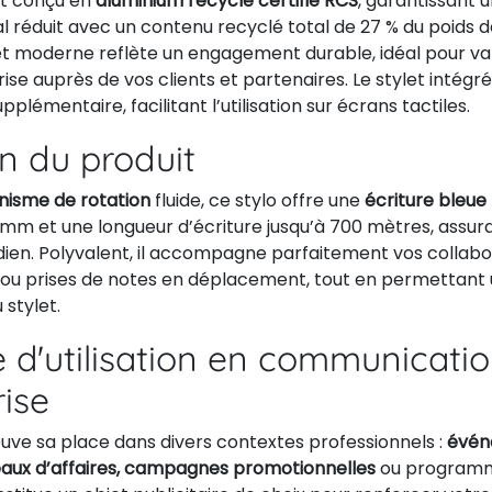
st conçu en
aluminium recyclé certifié RCS
, garantissant 
réduit avec un contenu recyclé total de 27 % du poids de 
et moderne reflète un engagement durable, idéal pour val
ise auprès de vos clients et partenaires. Le stylet intégr
pplémentaire, facilitant l’utilisation sur écrans tactiles.
on du produit
isme de rotation
fluide, ce stylo offre une
écriture bleue
 mm et une longueur d’écriture jusqu’à 700 mètres, assur
tidien. Polyvalent, il accompagne parfaitement vos collabo
s ou prises de notes en déplacement, tout en permettant 
 stylet.
 d'utilisation en communicati
rise
ouve sa place dans divers contextes professionnels :
évén
aux d’affaires, campagnes promotionnelles
ou program