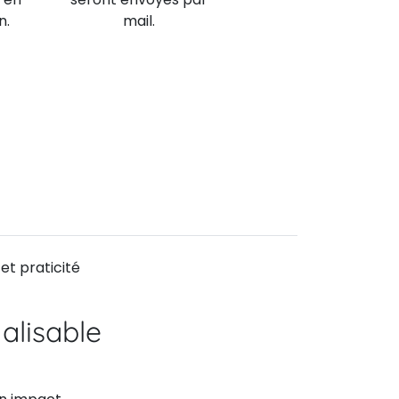
n.
mail.
 et praticité
alisable