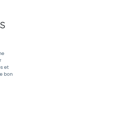
s
ne
r
és et
le bon