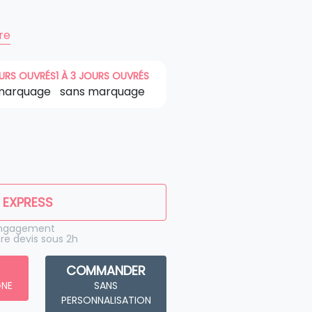
ire
OURS OUVRÉS
1 À 3 JOURS OUVRÉS
marquage
sans marquage
 EXPRESS
engagement
re devis sous 2h
COMMANDER
GNE
SANS
PERSONNALISATION