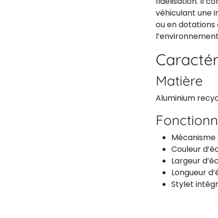
fidélisation. Il 
véhiculant une i
ou en dotations 
l’environnement
Caractér
Matière
Aluminium recycl
Fonctionn
Mécanisme d
Couleur d’éc
Largeur d’é
Longueur d’é
Stylet intég