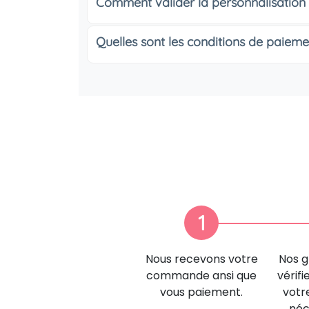
Comment valider la personnalisation
Quelles sont les conditions de paieme
1
Nous recevons votre
Nos g
commande ansi que
vérifi
vous paiement.
votr
néc