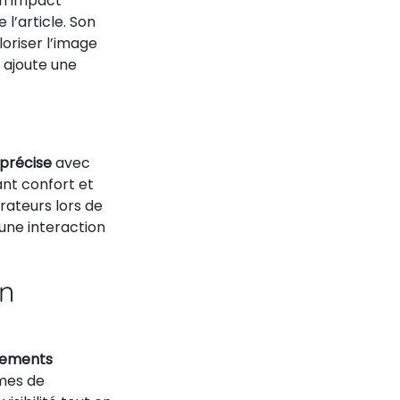
un impact
l’article. Son
oriser l’image
é ajoute une
 précise
avec
ant confort et
rateurs lors de
une interaction
on
ements
mes de