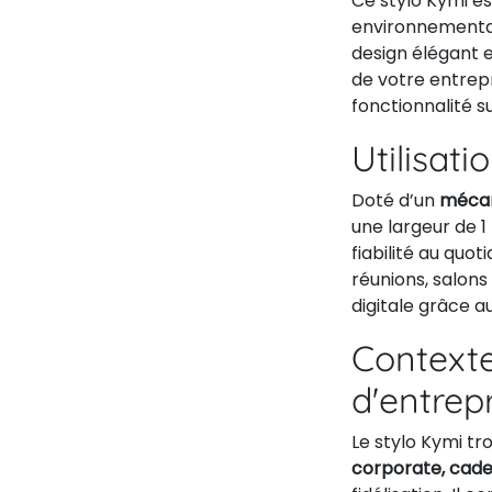
Ce stylo Kymi e
environnemental 
design élégant 
de votre entrepr
fonctionnalité su
Utilisati
Doté d’un
mécan
une largeur de 1
fiabilité au quo
réunions, salon
digitale grâce au
Contexte
d'entrep
Le stylo Kymi tr
corporate, cade