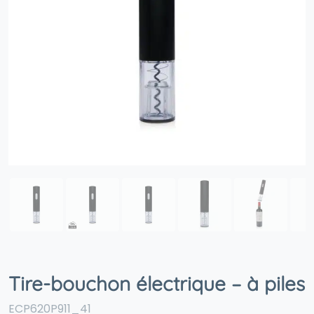
Tire-bouchon électrique – à piles
ECP620P911_41