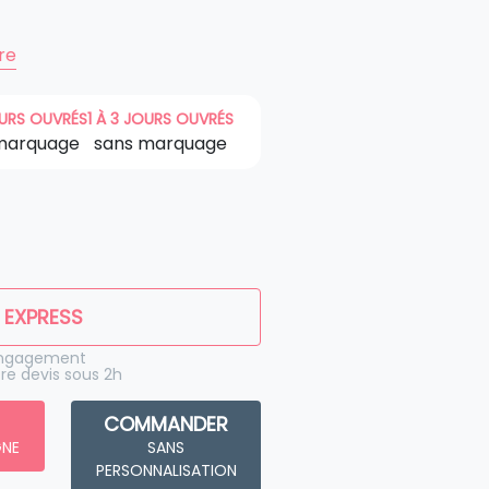
ire
OURS OUVRÉS
1 À 3 JOURS OUVRÉS
marquage
sans marquage
 EXPRESS
engagement
re devis sous 2h
COMMANDER
GNE
SANS
PERSONNALISATION