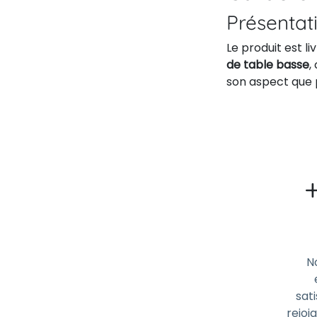
Présentat
Le produit est l
de table basse
,
son aspect que p
N
sati
rejoi