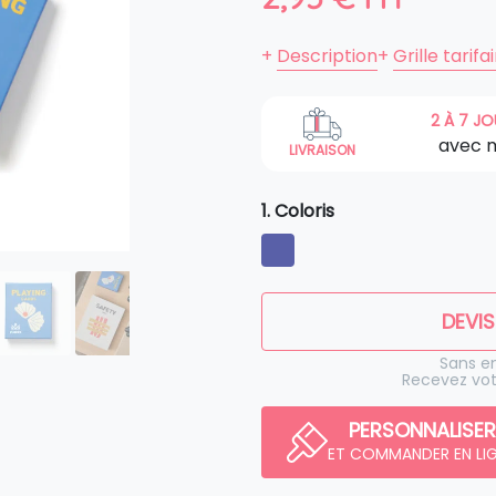
+
Description
+
Grille tarifa
2 À 7 J
avec 
LIVRAISON
1. Coloris
DEVIS
Sans 
Recevez vot
PERSONNALISER
ET COMMANDER EN LI