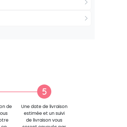
5
ion de
Une date de livraison
nous
estimée et un suivi
otre
de livraison vous
 en
seront envoyés par