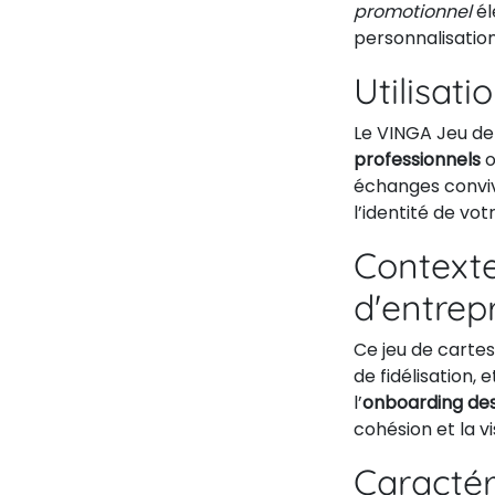
promotionnel
él
personnalisation
Utilisati
Le VINGA Jeu de
professionnels
o
échanges convivi
l’identité de vot
Contexte
d'entrep
Ce jeu de carte
de fidélisation,
l’
onboarding des
cohésion et la v
Caractér