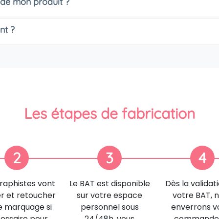
 de mon produit ?
nt ?
Les étapes de fabrication
2
3
4
raphistes vont
Le BAT est disponible
Dès la validat
er et retoucher
sur votre espace
votre BAT, 
e marquage si
personnel sous
enverrons v
essaire pour
24/48h, vous
commande