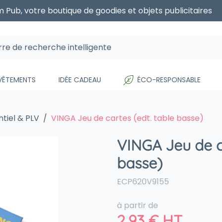
 Pub, votre boutique de goodies et objets publicitaires
 VÊTEMENTS
IDÉE CADEAU
ÉCO-RESPONSABLE
tiel & PLV
VINGA Jeu de cartes (edt. table basse)
VINGA Jeu de ca
basse)
ECP620V9155
à partir de
2,93
€
HT