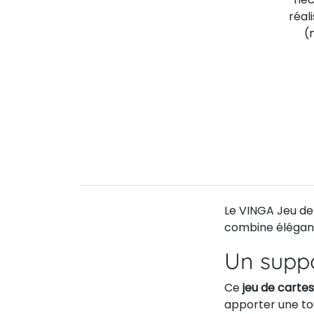
réal
(
Le VINGA Jeu de 
combine éléganc
Un supp
Ce
jeu de carte
apporter une to