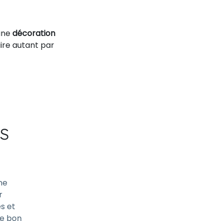
 une
décoration
uire autant par
s
ne
r
és et
le bon