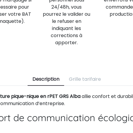
essaire pour
24/48h, vous
commande
iser votre BAT
pourrez le valider ou
productio
maquette).
le refuser en
indiquant les
corrections à
apporter.
Description
Grille tarifaire
ture pique-nique en rPET GRS Alba
allie confort et durabi
 communication d’entreprise.
ort de communication écologi