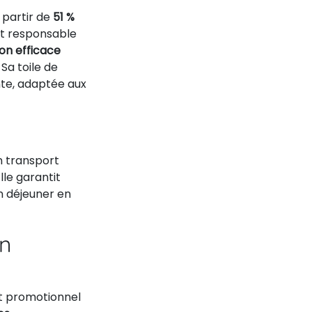
 partir de
51 %
nt responsable
on efficace
 Sa toile de
nte, adaptée aux
n transport
Elle garantit
un déjeuner en
on
t promotionnel