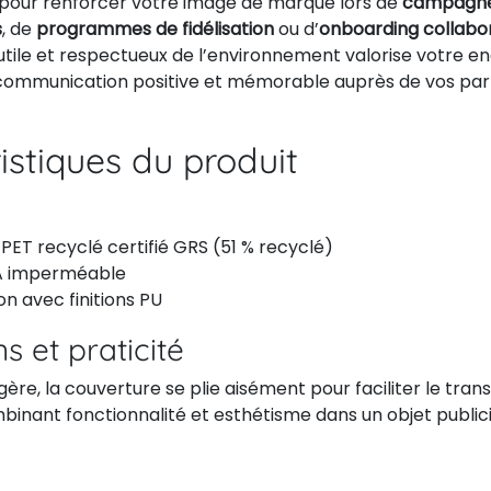
t pour renforcer votre image de marque lors de
campagn
s
, de
programmes de fidélisation
ou d’
onboarding collabo
s utile et respectueux de l’environnement valorise votre
 communication positive et mémorable auprès de vos par
istiques du produit
PET recyclé certifié GRS (51 % recyclé)
A imperméable
on avec finitions PU
s et praticité
re, la couverture se plie aisément pour faciliter le trans
inant fonctionnalité et esthétisme dans un objet publici