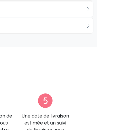
5
ion de
Une date de livraison
nous
estimée et un suivi
otre
de livraison vous