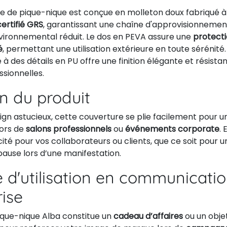
e de pique-nique est conçue en molleton doux fabriqué à
ertifié GRS
, garantissant une chaîne d'approvisionneme
vironnemental réduit. Le dos en PEVA assure une
protecti
é
, permettant une utilisation extérieure en toute sérénité.
 des détails en PU offre une finition élégante et résista
sionnelles.
on du produit
gn astucieux, cette couverture se plie facilement pour u
 lors de
salons professionnels
ou
événements corporate
. 
cité pour vos collaborateurs ou clients, que ce soit pour 
 pause lors d’une manifestation.
 d'utilisation en communicati
rise
ique-nique Alba constitue un
cadeau d’affaires
ou un obje