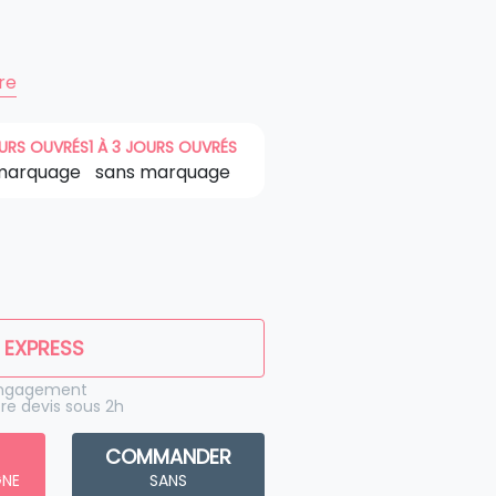
ire
OURS OUVRÉS
1 À 3 JOURS OUVRÉS
marquage
sans marquage
 EXPRESS
engagement
re devis sous 2h
COMMANDER
GNE
SANS