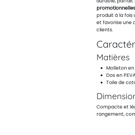
durable, parfai
promotionnelle
produit à la foi
et favorise une
clients.
Caractér
Matières
Molleton en 
Dos en PEV
Toile de cot
Dimension
Compacte et légè
rangement, comb