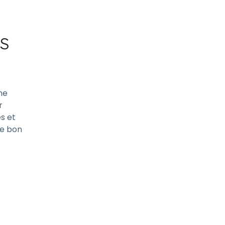
s
ne
r
és et
le bon