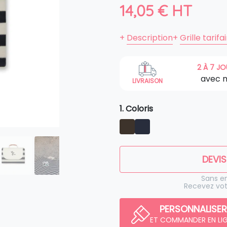
14,05
€
HT
+
Description
+
Grille tarifa
2 À 7 J
avec 
LIVRAISON
1. Coloris
DEVIS
Sans 
Recevez vot
PERSONNALISER
ET COMMANDER EN LI