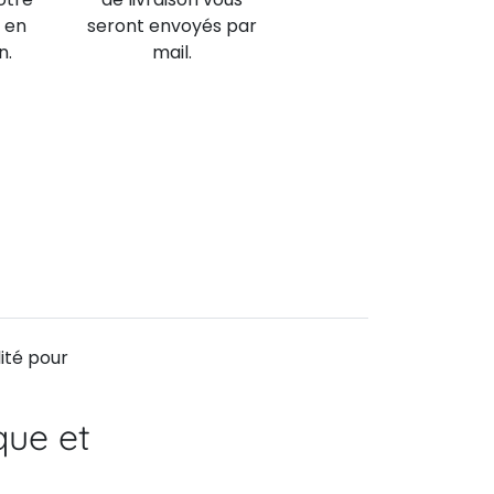
 en
seront envoyés par
n.
mail.
lité pour
que et