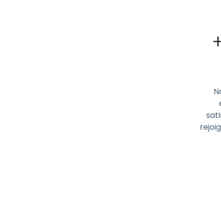
N
sati
rejoi