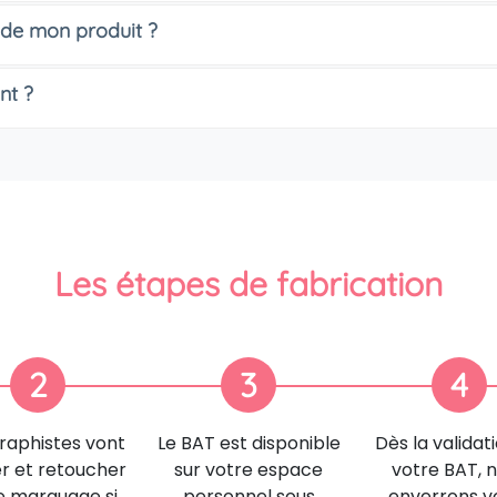
 de mon produit ?
nt ?
Les étapes de fabrication
2
3
4
raphistes vont
Le BAT est disponible
Dès la validat
er et retoucher
sur votre espace
votre BAT, 
e marquage si
personnel sous
enverrons v