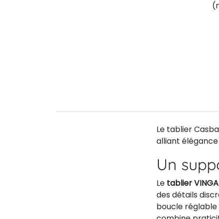
(
Le tablier Casba
alliant élégance 
Un supp
Le
tablier VING
des détails disc
boucle réglable
combine praticit