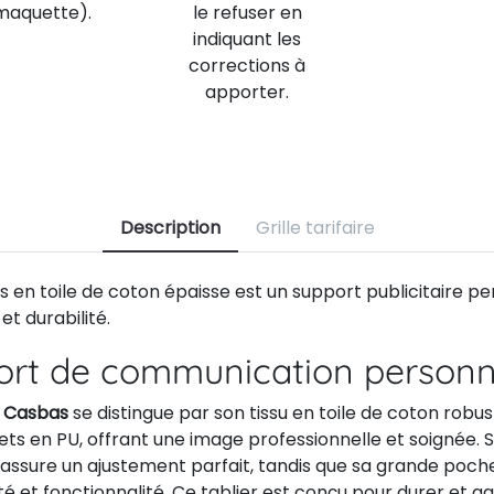
maquette).
le refuser en
indiquant les
corrections à
apporter.
Description
Grille tarifaire
s en toile de coton épaisse est un support publicitaire pe
et durabilité.
ort de communication personn
A Casbas
se distingue par son tissu en toile de coton robu
rets en PU, offrant une image professionnelle et soignée.
 assure un ajustement parfait, tandis que sa grande poch
é et fonctionnalité. Ce tablier est conçu pour durer et g