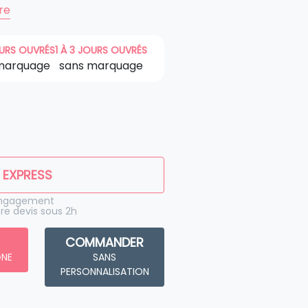
ire
OURS OUVRÉS
1 À 3 JOURS OUVRÉS
marquage
sans marquage
 EXPRESS
engagement
re devis sous 2h
COMMANDER
GNE
SANS
PERSONNALISATION