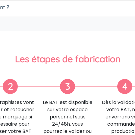
nt ?
Les étapes de fabrication
2
3
4
raphistes vont
Le BAT est disponible
Dès la validat
er et retoucher
sur votre espace
votre BAT, 
e marquage si
personnel sous
enverrons v
essaire pour
24/48h, vous
commande
iser votre BAT
pourrez le valider ou
productio