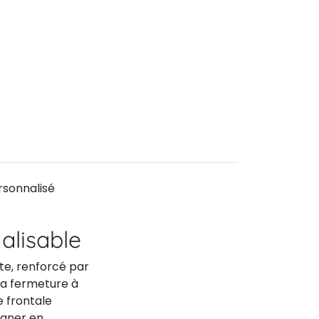
rsonnalisé
alisable
ste, renforcé par
 Sa fermeture à
e frontale
agner en