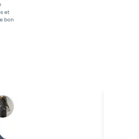
r
és et
le bon