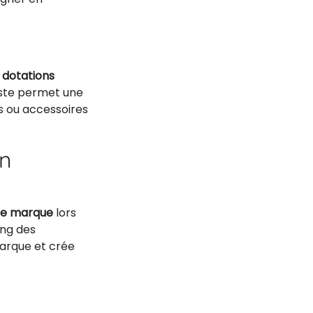
n
dotations
buste permet une
ls ou accessoires
on
tre marque
lors
ing des
marque et crée