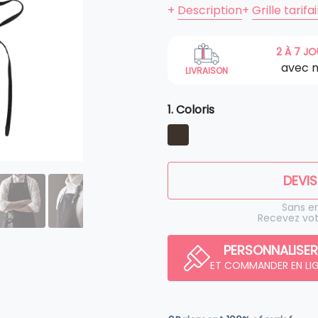
+
Description
+
Grille tarifa
2 À 7 J
avec 
LIVRAISON
1. Coloris
DEVIS
Sans 
Recevez vot
PERSONNALISER
ET COMMANDER EN LI