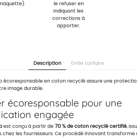
maquette).
le refuser en
indiquant les
corrections à
apporter.
Description
Grille tarifaire
no écoresponsable en coton recyclé assure une protectio
tre image durable.
er écoresponsable pour une
cation engagée
o
est conçu à partir de
70 % de coton recyclé certifié
, is
 chez les fournisseurs. Ce procédé innovant transforme 