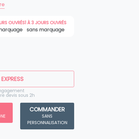
ire
OURS OUVRÉS
1 À 3 JOURS OUVRÉS
marquage
sans marquage
 EXPRESS
engagement
re devis sous 2h
COMMANDER
GNE
SANS
PERSONNALISATION