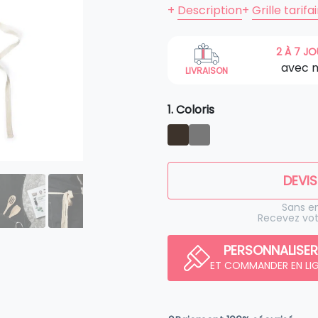
+
Description
+
Grille tarifa
2 À 7 J
avec 
LIVRAISON
1. Coloris
DEVIS
Sans 
Recevez vot
PERSONNALISER
ET COMMANDER EN LI