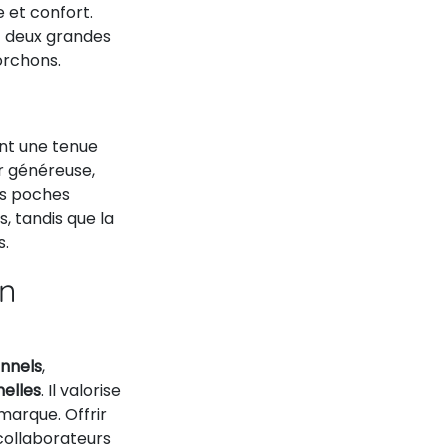
e et confort.
c deux grandes
orchons.
ant une tenue
ur généreuse,
es poches
, tandis que la
s.
on
onnels
,
elles
. Il valorise
marque. Offrir
 collaborateurs