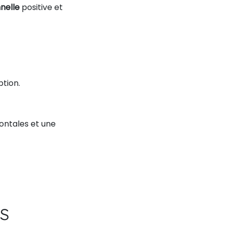
nelle
positive et
ption.
rontales et une
s