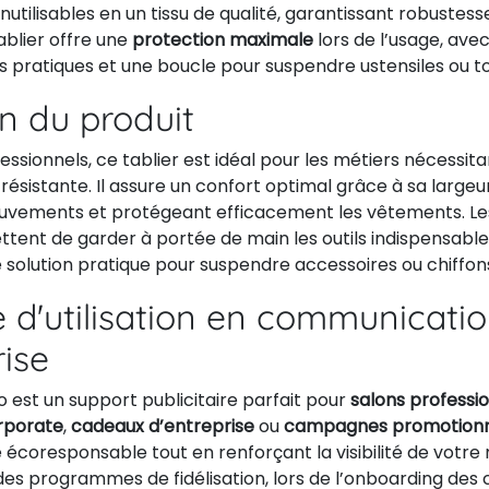
nutilisables en un tissu de qualité, garantissant robustess
tablier offre une
protection maximale
lors de l’usage, ave
s pratiques et une boucle pour suspendre ustensiles ou t
on du produit
ssionnels, ce tablier est idéal pour les métiers nécessit
 résistante. Il assure un confort optimal grâce à sa large
mouvements et protégeant efficacement les vêtements. L
tent de garder à portée de main les outils indispensables
 solution pratique pour suspendre accessoires ou chiffon
 d'utilisation en communicati
rise
o est un support publicitaire parfait pour
salons professi
rporate
,
cadeaux d’entreprise
ou
campagnes promotionn
coresponsable tout en renforçant la visibilité de votre 
des programmes de fidélisation, lors de l’onboarding des