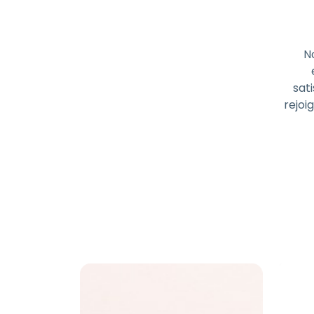
N
sati
rejoi