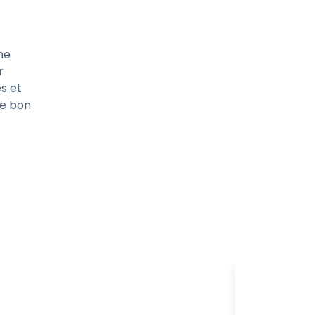
ne
r
és et
le bon