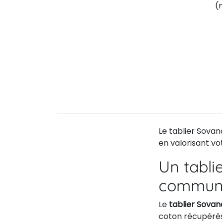
(
Le tablier Sova
en valorisant vo
Un tabli
communi
Le
tablier Sovan
coton récupérés