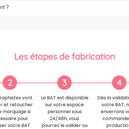
nt ?
Les étapes de fabrication
2
3
4
raphistes vont
Le BAT est disponible
Dès la validat
er et retoucher
sur votre espace
votre BAT, 
e marquage si
personnel sous
enverrons v
essaire pour
24/48h, vous
commande
iser votre BAT
pourrez le valider ou
productio