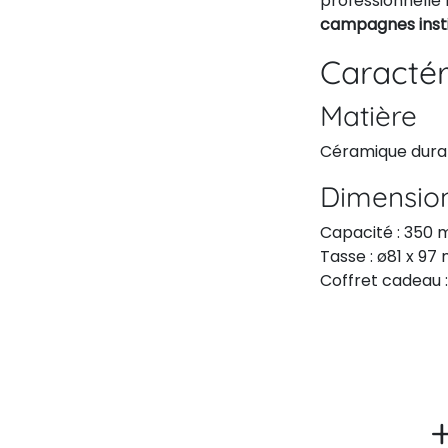
professionnelle 
campagnes insti
Caractér
Matière
Céramique durabl
Dimensio
Capacité : 350 
Tasse : ø81 x 9
Coffret cadeau :