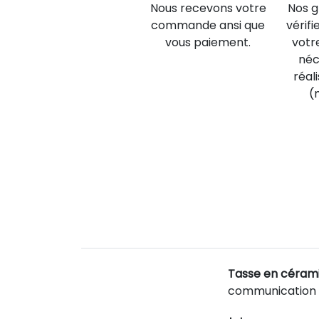
Nous recevons votre
Nos g
commande ansi que
vérifi
vous paiement.
votr
néc
réal
(
Tasse en cérami
communication d