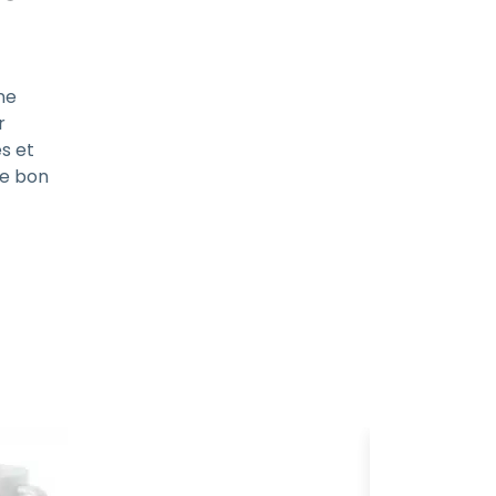
ne
r
és et
le bon