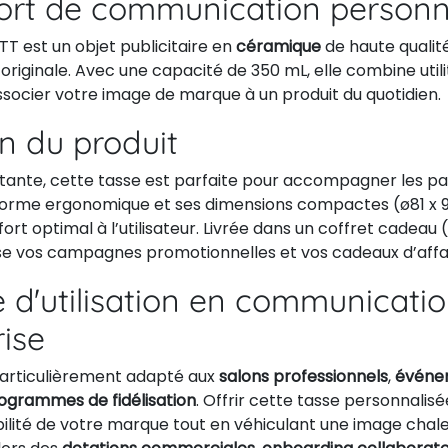
ort de communication personn
T est un objet publicitaire en
céramique
de haute qualité
originale. Avec une capacité de 350 mL, elle combine utili
socier votre image de marque à un produit du quotidien.
on du produit
istante, cette tasse est parfaite pour accompagner les p
 forme ergonomique et ses dimensions compactes (ø81 x
rt optimal à l’utilisateur. Livrée dans un coffret cadeau (1
ise vos campagnes promotionnelles et vos cadeaux d’affai
 d'utilisation en communicati
rise
particulièrement adapté aux
salons professionnels
,
événe
ogrammes de fidélisation
. Offrir cette tasse personnalisé
ibilité de votre marque tout en véhiculant une image chal