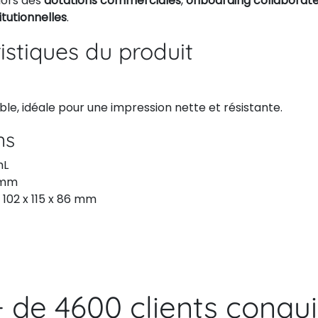
lors des
dotations commerciales
,
onboarding collaborat
tutionnelles
.
istiques du produit
e, idéale pour une impression nette et résistante.
ns
mL
7 mm
 102 x 115 x 86 mm
+ de 4600 clients conqui