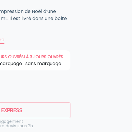
mpression de Noël d’une
mL. Il est livré dans une boîte
ire
OURS OUVRÉS
1 À 3 JOURS OUVRÉS
marquage
sans marquage
 EXPRESS
engagement
re devis sous 2h