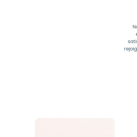
N
sati
rejoi