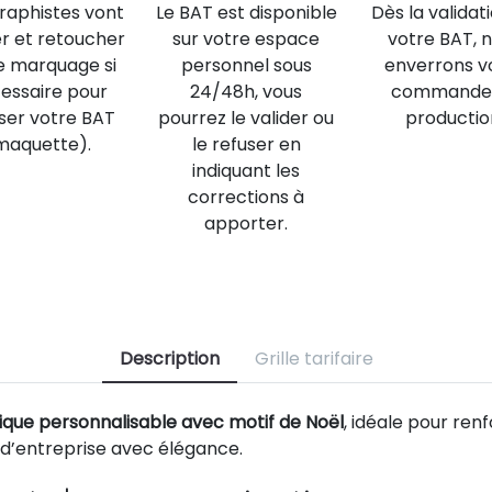
raphistes vont
Le BAT est disponible
Dès la validat
er et retoucher
sur votre espace
votre BAT, 
e marquage si
personnel sous
enverrons v
essaire pour
24/48h, vous
commande
iser votre BAT
pourrez le valider ou
productio
maquette).
le refuser en
indiquant les
corrections à
apporter.
Description
Grille tarifaire
que personnalisable avec motif de Noël
, idéale pour ren
’entreprise avec élégance.