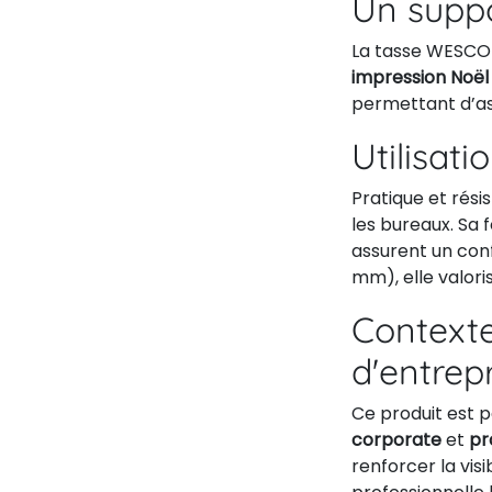
Un supp
La tasse WESCOT
impression Noël
permettant d’as
Utilisati
Pratique et rés
les bureaux. Sa
assurent un confo
mm), elle valor
Contexte
d'entrep
Ce produit est 
corporate
et
pr
renforcer la vis