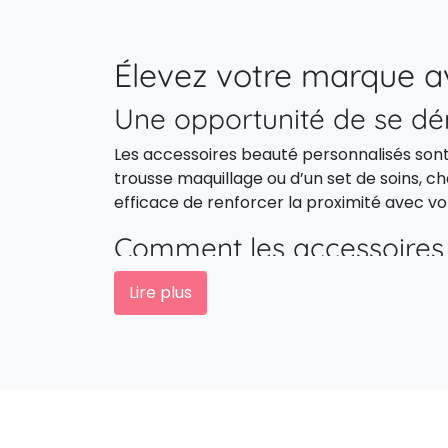
Élevez votre marque a
Une opportunité de se dé
Les accessoires beauté personnalisés sont d
trousse maquillage ou d’un set de soins, ch
efficace de renforcer la proximité avec v
Comment les accessoires b
Un accessoire beauté avec logo associe vot
Lire plus
instituts de beauté, spas, hôtels, pharmac
Une gamme variée pour
publicitaires
Les must-have : accessoi