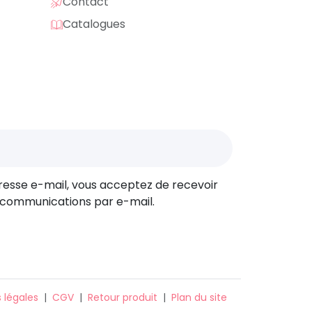
ession UV
Contact
Catalogues
n rendu éclatant, détaillé et durable. Ces
de supports.
mprévus
diés pour vos salons, lancements de
fs pour grandes
resse e-mail, vous acceptez de recevoir
 communications par e-mail.
 plus vous bénéficiez de tarifs
s : pour chaque occasion
 légales
|
CGV
|
Retour produit
|
Plan du site
 accessoires beauté personnalisés