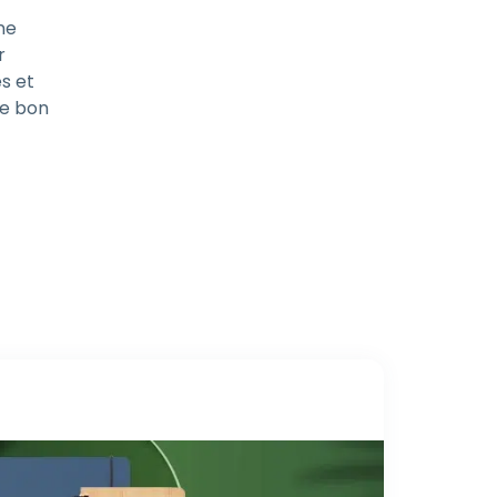
ne
r
és et
le bon