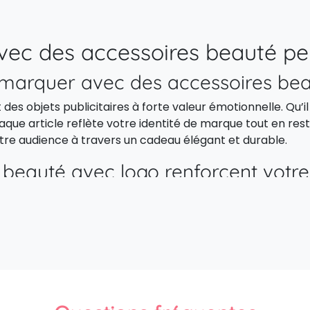
vec des accessoires beauté pe
marquer avec des accessoires bea
es objets publicitaires à forte valeur émotionnelle. Qu’il
aque article reflète votre identité de marque tout en rest
otre audience à travers un cadeau élégant et durable.
eauté avec logo renforcent votre i
re image à des notions de raffinement, d’attention et de
ies ou marques de cosmétiques, il véhicule un message de 
 tous vos besoins en accesso
res beauté premium et écorespons