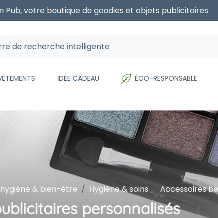
 Pub, votre boutique de goodies et objets publicitaires
 VÊTEMENTS
IDÉE CADEAU
ÉCO-RESPONSABLE
 hygiène & bien-être
Hygiène & soins
Accessoires b
ublicitaires personnalisés