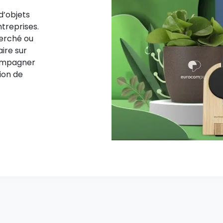
d’objets
ntreprises.
herché ou
aire sur
compagner
ion de