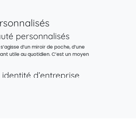
rsonnalisés
uté personnalisés
 s’agisse d’un miroir de poche, d’une
ant utile au quotidien. C’est un moyen
dentité d’entreprise
 bien-être personnel. Idéal pour les
qualité et de professionnalisme.
ires beauté
ables