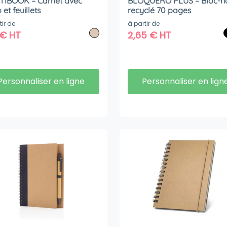
TIBOOK – Carnet avec
BLOQUERO PLUS – Bloc-n
 et feuillets
recyclé 70 pages
tir de
à partir de
€
HT
2,65
€
HT
Personnaliser en ligne
Personnaliser en lign