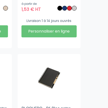
partir de papier 100 % recyclé
à partir de
1,53
€
HT
Livraison 1 à 14 jours ouvrés
e
Personnaliser en ligne