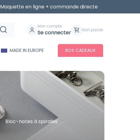
Maquette en ligne + commande directe
Mon compte
Mon panier
Se connecter
MADE IN EUROPE
BOX CADEAUX
Bloc-notes à spirales