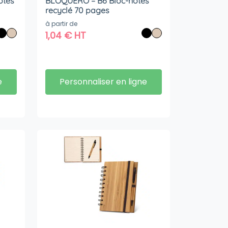
otes
BLOQUERO – B6 Bloc-notes
recyclé 70 pages
à partir de
1,04
€
HT
e
Personnaliser en ligne