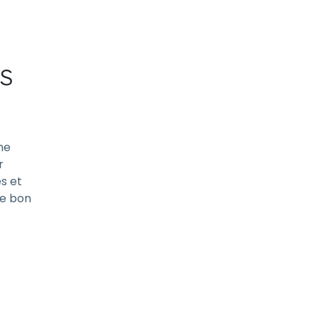
s
ne
r
és et
le bon