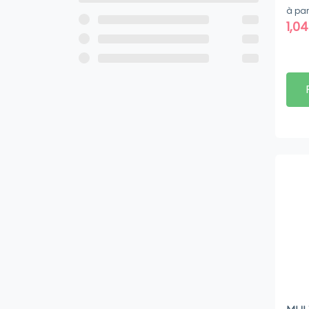
à par
1,0