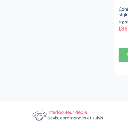
Cahi
styl
à par
1,3
Interlocuteur dédié
Devis, commandes et suivis