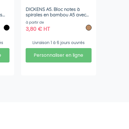
DICKENS A5. Bloc notes à
es
spirales en bambou A5 avec
papier 100% recyclé
à partir de
3,80
€
HT
és
Livraison 1 à 6 jours ouvrés
e
Personnaliser en ligne
Livraison
Stockage