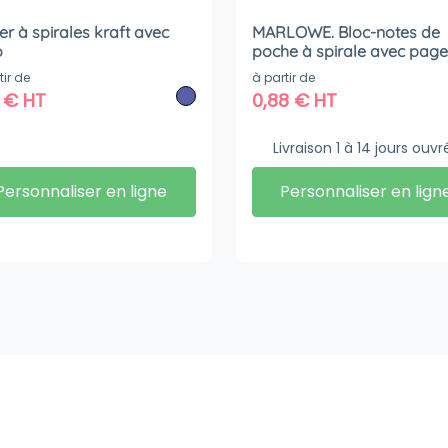
er à spirales kraft avec
MARLOWE. Bloc-notes de
o
poche à spirale avec pag
lignées
tir de
à partir de
8
€
HT
0,88
€
HT
Livraison 1 à 14 jours ouvr
Personnaliser en ligne
Personnaliser en lign