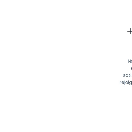
N
sati
rejoi