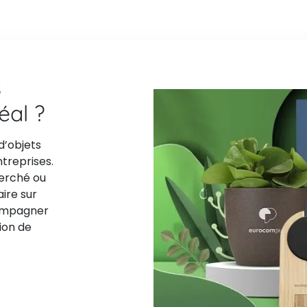
s
déal ?
d’objets
ntreprises.
herché ou
aire sur
compagner
ion de