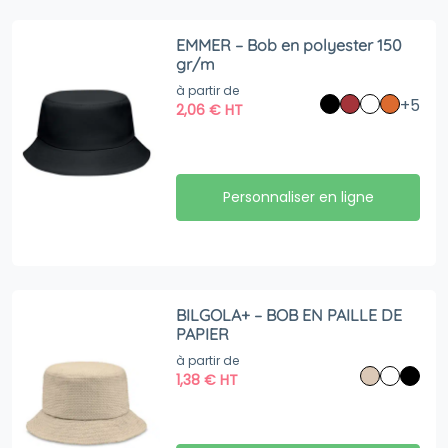
EMMER – Bob en polyester 150
gr/m
à partir de
+5
2,06
€
HT
Personnaliser en ligne
BILGOLA+ – BOB EN PAILLE DE
PAPIER
à partir de
1,38
€
HT