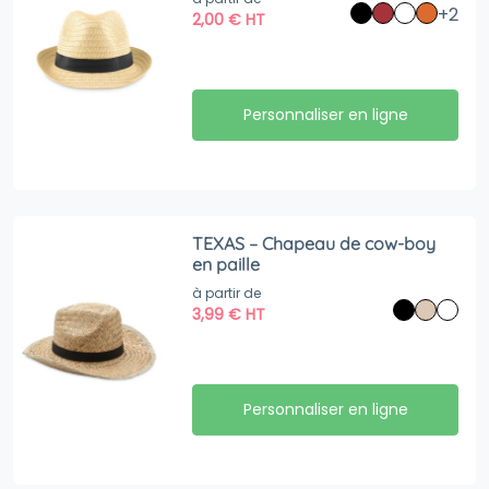
+2
2,00
€
HT
Personnaliser en ligne
TEXAS – Chapeau de cow-boy
en paille
à partir de
3,99
€
HT
Personnaliser en ligne