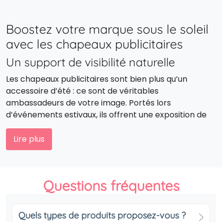
Boostez votre marque sous le soleil
avec les chapeaux publicitaires
Un support de visibilité naturelle
Les chapeaux publicitaires sont bien plus qu’un
accessoire d’été : ce sont de véritables
ambassadeurs de votre image. Portés lors
d’événements estivaux, ils offrent une exposition de
marque continue, aussi bien sur les plages que dans
les rues ou les terrasses.
Lire plus
Un cadeau d’affaires utile et apprécié
Léger, pratique et élégant, le chapeau personnalisé
Questions fréquentes
est un excellent cadeau d’entreprise. Il s’adapte à
tous les publics, des collaborateurs aux clients, et
laisse une impression positive tout en associant votre
Quels types de produits proposez-vous ?