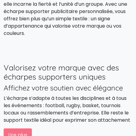
elle incarne la fierté et l’unité d’un groupe. Avec une
écharpe supporter publicitaire personnalisée, vous
offrez bien plus qu’un simple textile : un signe
d’appartenance qui valorise votre marque ou vos
couleurs.
Valorisez votre marque avec des
écharpes supporters uniques
Affichez votre soutien avec élégance
L’écharpe s’adapte à toutes les disciplines et à tous
les événements : football, rugby, basket, tournois
locaux ou rassemblements d’entreprise. Elle reste le
support textile idéal pour exprimer son attachement
à un club, une marque ou une cause, tout en gardant
une touche élégante et intemporelle.
Lire plus