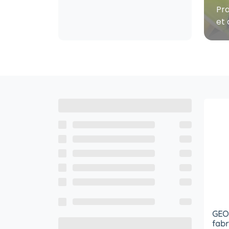
Pra
et 
GEOR
fabr