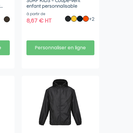
SURF KIDS – Coupe-vent
enfant personnalisable
à partir de
+2
8,67
€
HT
e
Personnaliser en ligne