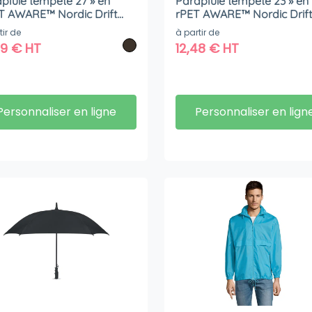
pluie tempête 27 » en
Parapluie tempête 23 » en
T AWARE™ Nordic Drift
rPET AWARE™ Nordic Drift
Trail
tir de
à partir de
59
€
HT
12,48
€
HT
Personnaliser en ligne
Personnaliser en lign