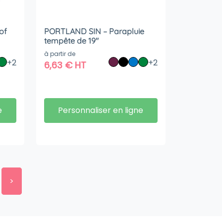
of
PORTLAND SIN – Parapluie
tempête de 19″
à partir de
+2
+2
6,63
€
HT
e
Personnaliser en ligne
>