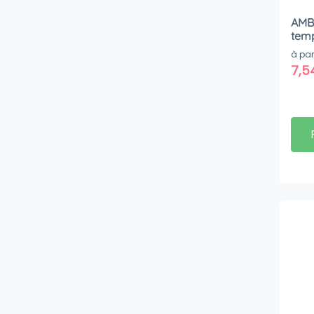
AMBO
à par
7,5