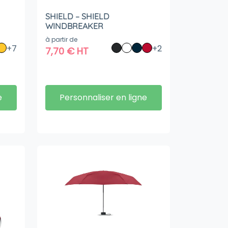
SHIELD – SHIELD
WINDBREAKER
à partir de
+7
+2
7,70
€
HT
e
Personnaliser en ligne