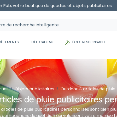
 Pub, votre boutique de goodies et objets publicitaires
 VÊTEMENTS
IDÉE CADEAU
ÉCO-RESPONSABLE
ueil
Objets publicitaires
Outdoor & articles de pluie
rticles de pluie publicitaires p
 articles de pluie publicitaires personnalisés sont bien pl
 compagnons du quotidien qui valorisent votre marque tou