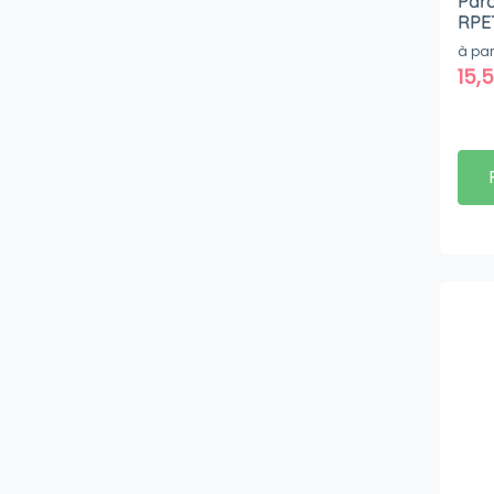
Para
RPE
Trail
à par
15,