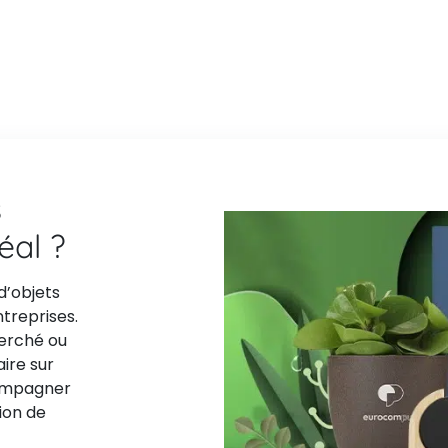
s
déal ?
d’objets
ntreprises.
herché ou
aire sur
compagner
ion de