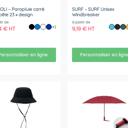
LI – Parapluie carré
SURF – SURF Unisex
tempête 23 » design
Windbreaker
tir de
à partir de
+1
4
€
HT
9,19
€
HT
Personnaliser en ligne
Personnaliser en lign