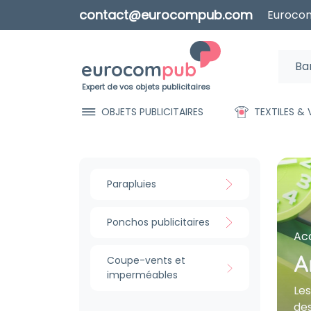
contact@eurocompub.com
Eurocom
Expert de vos objets publicitaires
OBJETS PUBLICITAIRES
TEXTILES &
Parapluies
Ponchos publicitaires
Acc
A
Coupe-vents et
imperméables
Les
des