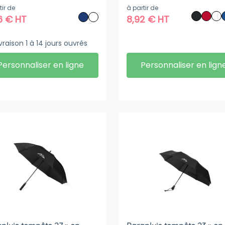
clé (100 % rPET) et de
tir de
à partir de
é 190T résistant au vent
6
€
HT
8,92
€
HT
ivraison 1 à 14 jours ouvrés
Personnaliser en ligne
Personnaliser en lign