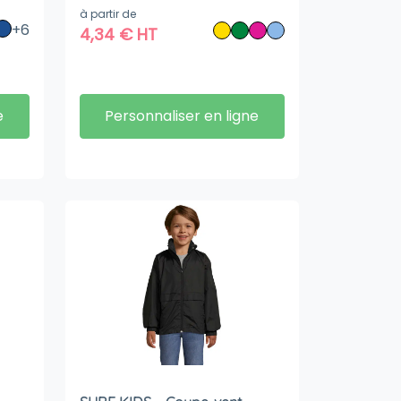
à partir de
+6
4,34
€
HT
e
Personnaliser en ligne