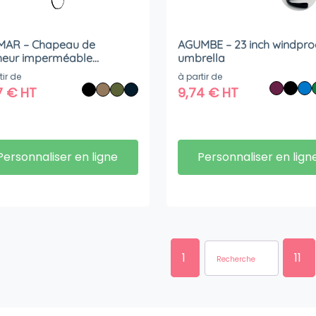
MAR – Chapeau de
AGUMBE – 23 inch windpro
heur imperméable
umbrella
ique
tir de
à partir de
7
€
HT
9,74
€
HT
Personnaliser en ligne
Personnaliser en lign
1
11