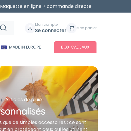
Maquette en ligne + commande directe
Mon compte
Mon panier
Se connecter
MADE IN EUROPE
BOX CADEAUX
Articles de pluie
ersonnalisés
us que de simples accessoires : ce sont
t en protégeant ceux qui les utilisent.