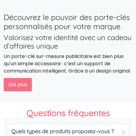
Découvrez le pouvoir des porte-clés
personnalisés pour votre marque
Valorisez votre identité avec un cadeau
d’affaires unique
Un porte-clé sur-mesure publicitaire est bien plus
qu’un simple accessoire : c’est un support de
communication intelligent. Grâce à un design original
et une personnalisation poussée, il incarne vos
Lire plus
valeurs d’entreprise tout en offrant une visibilité
durable.
Renforcez votre présence dans le
Questions fréquentes
quotidien de vos clients
Compact, pratique et esthétique, le porte-clé sur-
Quels types de produits proposez-vous ?
mesure personnalisé s’utilise chaque jour. Votre logo