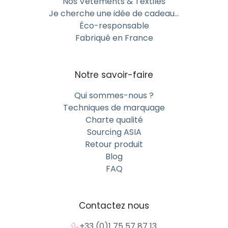
Nos Vêtements & Textiles
écoresponsables fabriqués à partir de matériaux
Je cherche une idée de cadeau…
durables : bois recyclé, bambou, liège ou plastique
Éco-responsable
biosourcé. Une solution idéale pour les entreprises
Fabriqué en France
souhaitant allier promotion et respect de
l’environnement.
Porte-clé sur-mesure premium pour
Notre savoir-faire
impressionner vos partenaires
Qui sommes-nous ?
d’affaires
Techniques de marquage
Pour vos cadeaux d’affaires haut de gamme,
Charte qualité
choisissez un porte-clé sur-mesure premium avec
Sourcing ASIA
des finitions en métal brossé, cuir ou alliage. Une
Retour produit
touche d’élégance qui valorise votre image auprès de
Blog
vos clients et partenaires.
FAQ
Matières et techniques de
personnalisation à votre disposition
Contactez nous
Marquage sérigraphie ou transfert
+33 (0)1 75 57 87 13