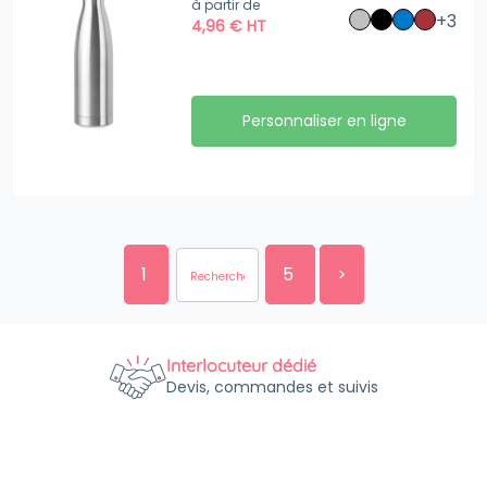
à partir de
+3
4,96
€
HT
Personnaliser en ligne
1
5
>
Interlocuteur dédié
Devis, commandes et suivis