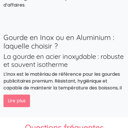
d’affaires.
Gourde en Inox ou en Aluminium :
laquelle choisir ?
La gourde en acier inoxydable : robuste
et souvent isotherme
L’inox est le matériau de référence pour les gourdes
publicitaires premium. Résistant, hygiénique et
capable de maintenir la température des boissons, il
allie fonctionnalité et raffinement. C’est le choix
Lire plus
privilégié pour les entreprises souhaitant offrir un
cadeau d’affaires durable et haut de gamme.
La gourde en aluminium : très légère et
Questions fréquentes