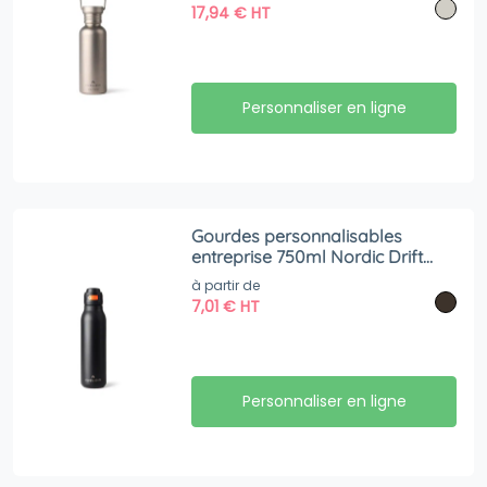
17,94
€
HT
Personnaliser en ligne
Gourdes personnalisables
entreprise 750ml Nordic Drift
Trail RCS
à partir de
7,01
€
HT
Personnaliser en ligne