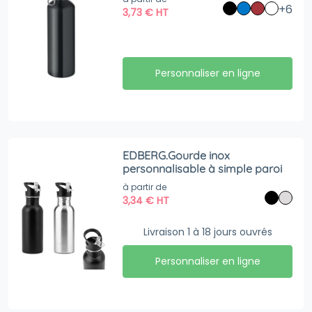
+6
3,73
€
HT
Personnaliser en ligne
EDBERG.Gourde inox
personnalisable à simple paroi
à partir de
3,34
€
HT
Livraison 1 à 18 jours ouvrés
Personnaliser en ligne