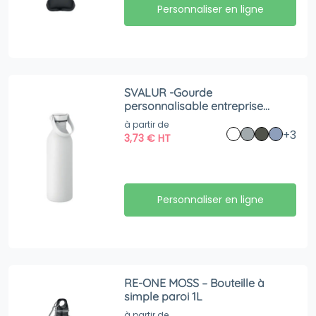
Personnaliser en ligne
SVALUR -Gourde
personnalisable entreprise
Single wall bottle 500 ml
à partir de
+3
3,73
€
HT
Personnaliser en ligne
RE-ONE MOSS – Bouteille à
simple paroi 1L
à partir de