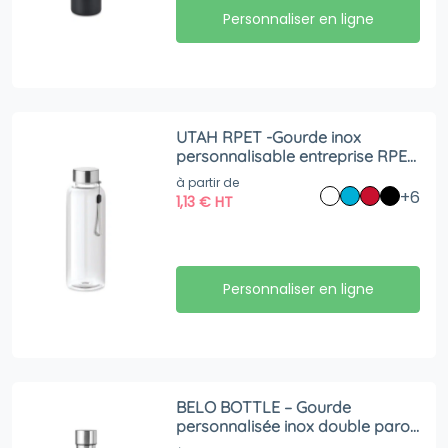
Personnaliser en ligne
UTAH RPET -Gourde inox
personnalisable entreprise RPET
bottle 500ml
à partir de
+6
1,13
€
HT
Personnaliser en ligne
BELO BOTTLE – Gourde
personnalisée inox double paroi
500ml