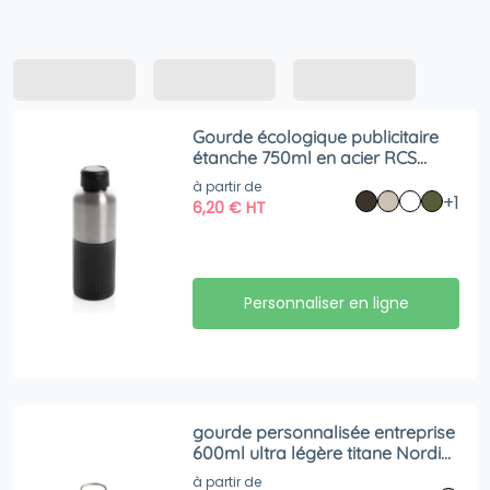
Gourde écologique publicitaire
étanche 750ml en acier RCS
Ripple
à partir de
+1
6,20
€
HT
Personnaliser en ligne
gourde personnalisée entreprise
600ml ultra légère titane Nordic
Drift Trail
à partir de