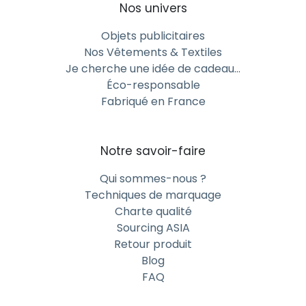
Nos univers
facilement
Objets publicitaires
Certaines de nos gourdes métalliques personnalisées
Nos Vêtements & Textiles
sont équipées d’un mousqueton pratique. Un atout
Je cherche une idée de cadeau…
pour les utilisateurs nomades : accrochée à un sac ou
Éco-responsable
à une ceinture, elle met votre logo en mouvement.
Fabriqué en France
Différents types de goulots : sport,
paille, à visser
Notre savoir-faire
Adaptez votre gourde à son usage :
Qui sommes-nous ?
Goulot sport pour les activités dynamiques,
Techniques de marquage
Charte qualité
Bouchon à vis pour un usage professionnel,
Sourcing ASIA
Embout avec paille pour une manipulation facile.
Retour produit
Blog
Chaque modèle est pensé pour allier ergonomie et
FAQ
visibilité de marque.