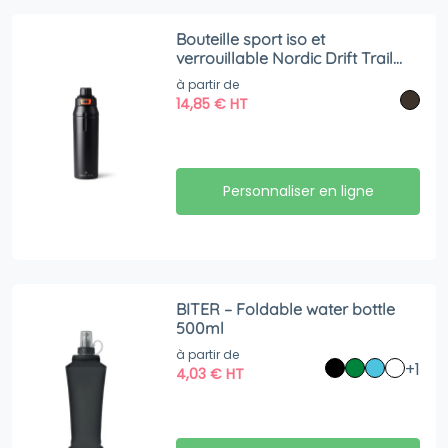
Bouteille sport iso et
verrouillable Nordic Drift Trail
RCS
à partir de
14,85
€
HT
Personnaliser en ligne
BITER – Foldable water bottle
500ml
à partir de
+1
4,03
€
HT