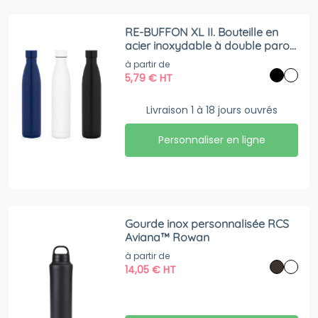
RE-BUFFON XL II. Bouteille en
acier inoxydable à double paroi
(90 % recyclé) 1L
à partir de
5,79
€
HT
Livraison 1 à 18 jours ouvrés
Personnaliser en ligne
Gourde inox personnalisée RCS
Aviana™ Rowan
à partir de
14,05
€
HT