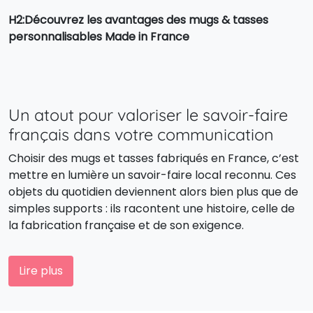
H2:Découvrez les avantages des mugs & tasses
personnalisables Made in France
Un atout pour valoriser le savoir-faire
français dans votre communication
Choisir des mugs et tasses fabriqués en France, c’est
mettre en lumière un savoir-faire local reconnu. Ces
objets du quotidien deviennent alors bien plus que de
simples supports : ils racontent une histoire, celle de
la fabrication française et de son exigence.
La garantie d’une qualité premium pour
Lire plus
vos cadeaux d’entreprise
Les mugs et tasses Made in France se démarquent