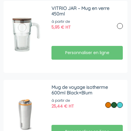
VITRIO JAR – Mug en verre
450ml
à partir de
5,95
€
HT
Personnaliser en ligne
Mug de voyage isotherme
600ml Black+Blum
à partir de
25,44
€
HT