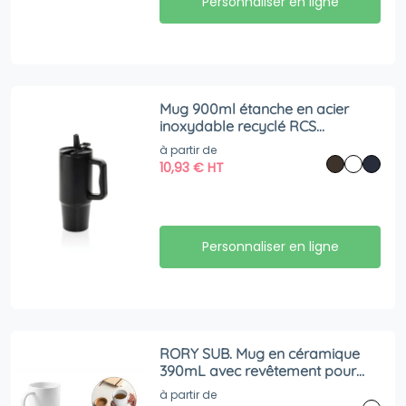
Personnaliser en ligne
Mug 900ml étanche en acier
inoxydable recyclé RCS
Embrace
à partir de
10,93
€
HT
Personnaliser en ligne
RORY SUB. Mug en céramique
390mL avec revêtement pour
sublimation
à partir de