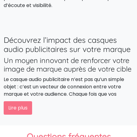
d’écoute et visibilité.
Découvrez l’impact des casques
audio publicitaires sur votre marque
Un moyen innovant de renforcer votre
image de marque auprès de votre cible
Le casque audio publicitaire n’est pas qu’un simple
objet : c’est un vecteur de connexion entre votre
marque et votre audience. Chaque fois que vos
clients ou collaborateurs écoutent leur musique, ils
Lire plus
voient votre logo, ressentent votre identité sonore, et
vivent une expérience positive associée à votre
entreprise.
Questions fréquentes
Casques audio personnalisés : associez