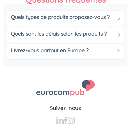
votre logo à un produit quotidien
essentiel
Quels types de produits proposez-vous ?
Les casques audio personnalisés s’intègrent
parfaitement au quotidien : au bureau, en
Quels sont les délais selon les produits ?
déplacement ou à la maison. Grâce à une
personnalisation élégante et précise, votre logo
Livrez-vous partout en Europe ?
devient visible, mémorable et valorisant. Un cadeau
publicitaire high-tech qui conjugue utilité et image
premium.
Choisissez le style de casques audio
publicitaires adapté à votre marque
Casques Bluetooth publicitaires : pour
une liberté de mouvement absolue
Suivez-nous
Les casques sans fil publicitaires offrent une
expérience d’écoute fluide et confortable. Grâce à la