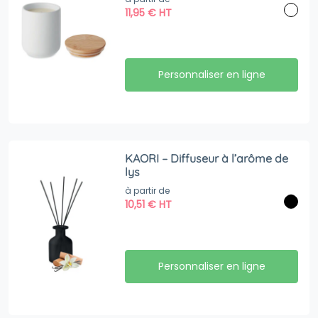
11,95
€
HT
Personnaliser en ligne
KAORI – Diffuseur à l’arôme de
lys
à partir de
10,51
€
HT
Personnaliser en ligne