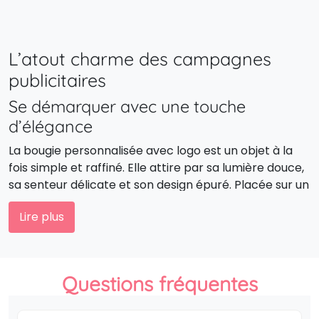
L’atout charme des campagnes
publicitaires
Se démarquer avec une touche
d’élégance
La bougie personnalisée avec logo est un objet à la
fois simple et raffiné. Elle attire par sa lumière douce,
sa senteur délicate et son design épuré. Placée sur un
bureau, une table ou dans un espace détente, elle
Lire plus
rappelle subtilement votre marque tout en diffusant
une impression positive.
Créer une ambiance unique et
Questions fréquentes
mémorable
Une bougie publicitaire est bien plus qu’un cadeau :