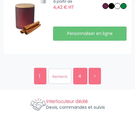
à partir de
4,42
€
HT
Personnaliser en ligne
1
4
>
Interlocuteur dédié
Devis, commandes et suivis