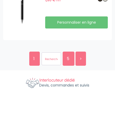
1,95
€
HT
Personnaliser en ligne
1
5
>
Interlocuteur dédié
Devis, commandes et suivis