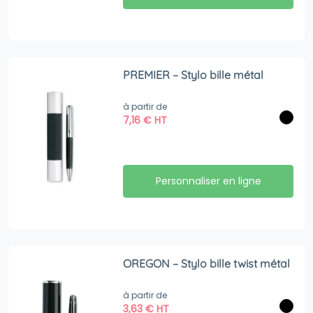
PREMIER – Stylo bille métal
à partir de
7,16
€
HT
Personnaliser en ligne
OREGON – Stylo bille twist métal
à partir de
3,63
€
HT