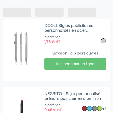
DOOLI. Stylos publicitaires
personnalisés en acier
inoxydable (53 % recyclé), avec
à partir de
corps brillant
1,76
€
HT
Livraison 1 à 6 jours ouvrés
Personnaliser en ligne
NEGRITO – Stylo personnalisé
prénom pas cher en aluminium
à partir de
+1
0,46
€
HT