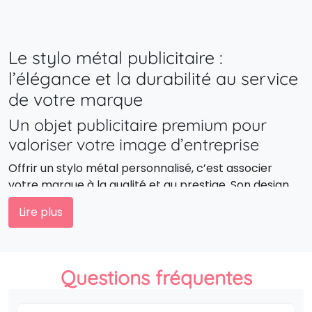
Le stylo métal publicitaire :
l’élégance et la durabilité au service
de votre marque
Un objet publicitaire premium pour
valoriser votre image d’entreprise
Offrir un stylo métal personnalisé, c’est associer
votre marque à la qualité et au prestige. Son design
raffiné et son toucher agréable en font un cadeau
Lire plus
d’affaires haut de gamme, idéal pour vos clients,
partenaires et collaborateurs. C’est un objet
publicitaire premium qui renforce la confiance et
véhicule vos valeurs d’excellence.
Questions fréquentes
Un support de communication durable