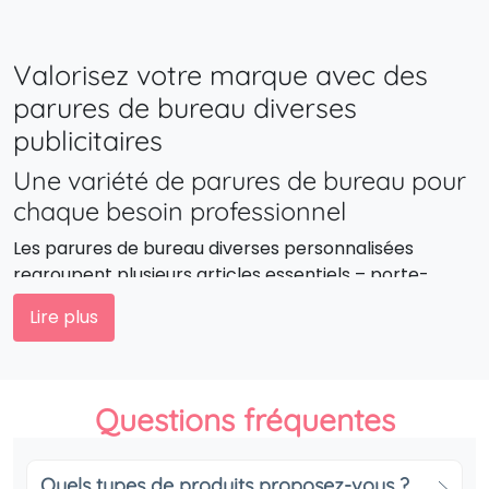
Valorisez votre marque avec des
parures de bureau diverses
publicitaires
Une variété de parures de bureau pour
chaque besoin professionnel
Les parures de bureau diverses personnalisées
regroupent plusieurs articles essentiels – porte-
stylos, sous-main, bloc-notes, pot à crayons, ou
Lire plus
encore porte-cartes – pour une organisation
harmonieuse et cohérente. Chaque élément peut
être personnalisé à votre image, créant ainsi un
univers de travail à la fois pratique et représentatif de
Questions fréquentes
votre marque.
Impressionnez vos partenaires et
Quels types de produits proposez-vous ?