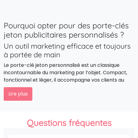
Pourquoi opter pour des porte-clés
jeton publicitaires personnalisés ?
Un outil marketing efficace et toujours
à portée de main
Le porte-clé jeton personnalisé est un classique
incontournable du marketing par l’objet. Compact,
fonctionnel et léger, il accompagne vos clients au
quotidien, garantissant une présence constante de
Lire plus
votre logo dans leur vie de tous les jours.
La personnalisation au service de votre
image de marque
Questions fréquentes
En apposant votre logo sur un porte-clé jeton
publicitaire, vous transformez un simple objet en outil