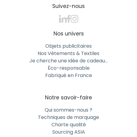
recyclables, vous mettez en avant une
Suivez-nous
communication responsable et des valeurs
d’entreprise fortes.
Sélectionnez votre style d’ardoise &
Nos univers
craies pour une personnalisation à
Objets publicitaires
votre image
Nos Vêtements & Textiles
Je cherche une idée de cadeau…
Ardoise & craies avec logo : faites
Éco-responsable
ressortir votre marque
Fabriqué en France
Une ardoise personnalisée avec logo devient un
support publicitaire discret mais percutant. Idéale
pour les salles de réunion, bureaux, cafés ou
Notre savoir-faire
boutiques, elle renforce la présence de votre marque
Qui sommes-nous ?
au quotidien.
Techniques de marquage
Ardoise & craies premium pour une
Charte qualité
touche d’élégance
Sourcing ASIA