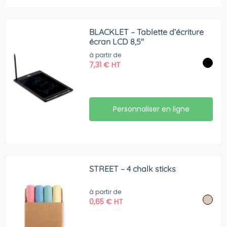
BLACKLET – Tablette d’écriture
écran LCD 8,5″
à partir de
7,31
€
HT
Personnaliser en ligne
STREET – 4 chalk sticks
à partir de
0,65
€
HT