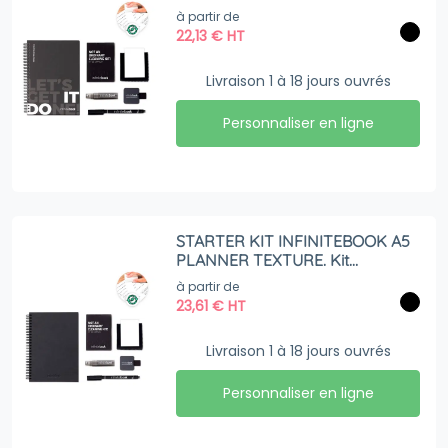
rigide, 1 kit de nettoyage, 1
à partir de
marqueur et 1 porte-stylo à bille
22,13
€
HT
Livraison 1 à 18 jours ouvrés
Personnaliser en ligne
STARTER KIT INFINITEBOOK A5
PLANNER TEXTURE. Kit
comprenant un « Infinitebook » à
à partir de
couverture rigide, 1 kit de
23,61
€
HT
nettoyage, 1 marqueur et 1
porte-stylo à bille
Livraison 1 à 18 jours ouvrés
Personnaliser en ligne