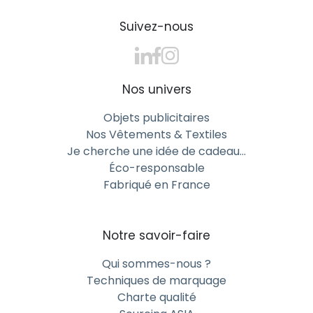
Type-C idéal pour votre campagne
Suivez-nous
Clés USB double connecteur : le choix
de la polyvalence pour smartphone et
ordinateur
Nos univers
Les clés USB double connecteur publicitaires
Objets publicitaires
disposent d’un port USB standard et d’un port micro-
Nos Vêtements & Textiles
USB ou Type-C, permettant une compatibilité totale.
Je cherche une idée de cadeau…
Elles facilitent la sauvegarde, le transfert et le
Éco-responsable
partage de données entre vos appareils, tout en
Fabriqué en France
représentant un cadeau d’entreprise intelligent et
universel.
Clés USB OTG pour Android :
Notre savoir-faire
augmentez votre visibilité auprès des
Qui sommes-nous ?
utilisateurs de smartphone
Techniques de marquage
La clé USB OTG Android est l’un des objets
Charte qualité