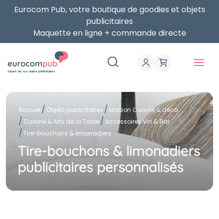
Eurocom Pub, votre boutique de goodies et objets
publicitaires
Maquette en ligne + commande directe
Expert de vos objets publicitaires
Accueil
Objets publicitaires
Maison Cuisine & déco
Cuisine & Arts de la Table
Accessoires Vin & Bar
Tire-bouchons & limonadiers
Tire-bouchons & limonadiers
publicitaires personnalisés