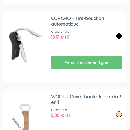
CORCHO – Tire-bouchon
automatique
à partir de
10,51
€
HT
Personnaliser en ligne
WOOL – Ouvre-bouteille acacia 3
en 1
à partir de
2,06
€
HT