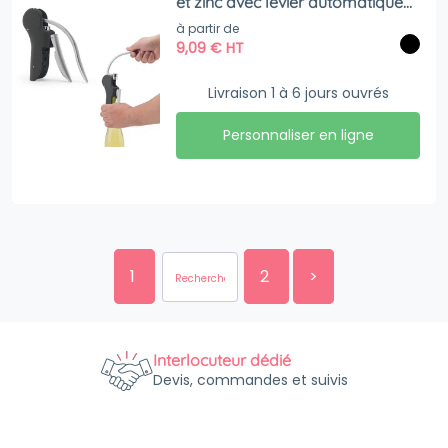
et zinc avec levier automatique
pour une ouverture facile
à partir de
9,09
€
HT
Livraison 1 à 6 jours ouvrés
Personnaliser en ligne
1
2
>
Interlocuteur dédié
Devis, commandes et suivis