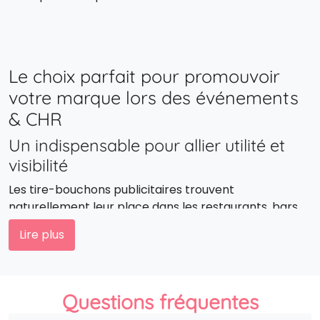
Le choix parfait pour promouvoir
votre marque lors des événements
& CHR
Un indispensable pour allier utilité et
visibilité
Les tire-bouchons publicitaires trouvent
naturellement leur place dans les restaurants, bars,
hôtels ou lors d’événements professionnels. En y
Lire plus
ajoutant votre logo, vous transformez un accessoire
du quotidien en vecteur de communication durable.
Des limonadiers personnalisés pour un
Questions fréquentes
geste élégant