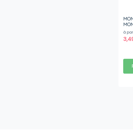
MON
MON
à par
3,4