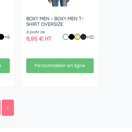
BOXY MEN – BOXY MEN T-
SHIRT OVERSIZE
à partir de
+9
+10
6,95
€
HT
e
Personnaliser en ligne
>