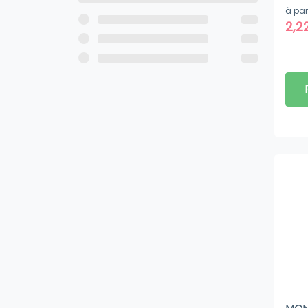
à par
2,2