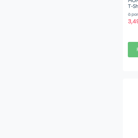
MON
T-Sh
à par
3,4