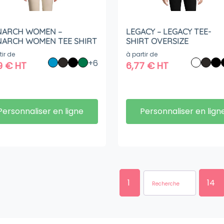
ARCH WOMEN –
LEGACY – LEGACY TEE-
ARCH WOMEN TEE SHIRT
SHIRT OVERSIZE
tir de
à partir de
+6
9
€
HT
6,77
€
HT
Personnaliser en ligne
Personnaliser en lign
1
14