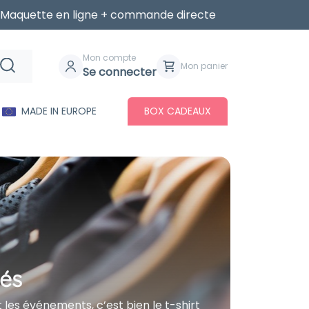
Maquette en ligne + commande directe
Mon compte
Mon panier
Se connecter
MADE IN EUROPE
BOX CADEAUX
sés
t les événements, c’est bien le t-shirt