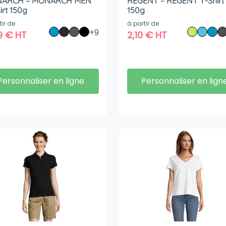
ARCH – MONARCH MEN
REGENT – REGENT T-Shirt
irt 150g
150g
tir de
à partir de
+9
9
€
HT
2,10
€
HT
Personnaliser en ligne
Personnaliser en lign