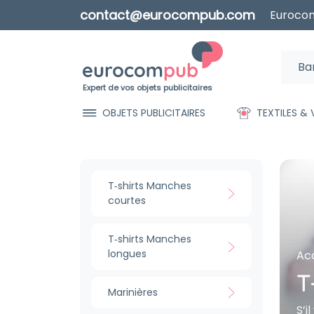
contact@eurocompub.com
Eurocom
Expert de vos objets publicitaires
OBJETS PUBLICITAIRES
TEXTILES &
T‑shirts Manches
courtes
T‑shirts Manches
longues
Acc
T
Marinières
S’i