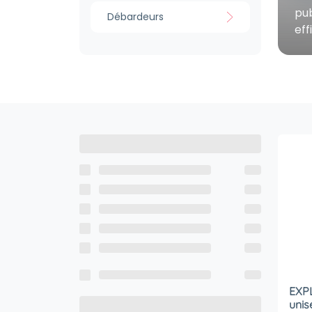
pub
Débardeurs
eff
EXPL
unis