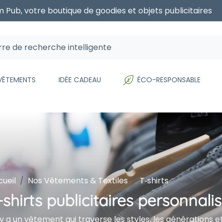
 Pub, votre boutique de goodies et objets publicitaires
 VÊTEMENTS
IDÉE CADEAU
ÉCO-RESPONSABLE
ueil
Nos Vêtements & Textiles
T‑shirts
-shirts publicitaires personnali
l y a un vêtement qui traverse les styles, les générations e