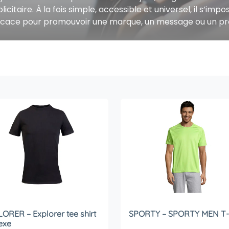
licitaire. À la fois simple, accessible et universel, il s’im
icace pour promouvoir une marque, un message ou un proj
ORER – Explorer tee shirt
SPORTY – SPORTY MEN T-S
exe