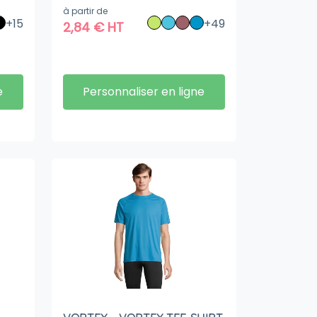
à partir de
+15
+49
2,84
€
HT
e
Personnaliser en ligne