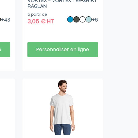
VORTEX – VORTEX TEE-SHIRT
RAGLAN
à partir de
+43
+6
3,05
€
HT
e
Personnaliser en ligne