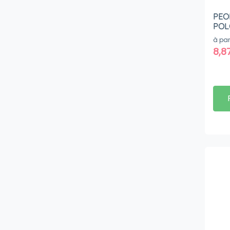
PEO
POL
à par
8,8