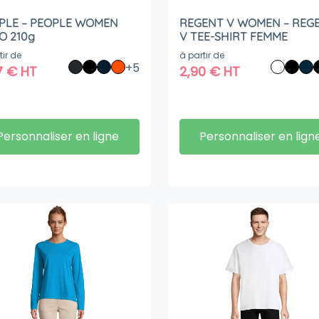
PLE – PEOPLE WOMEN
REGENT V WOMEN – REG
O 210g
V TEE-SHIRT FEMME
tir de
à partir de
+5
7
€
HT
2,90
€
HT
Personnaliser en ligne
Personnaliser en lign