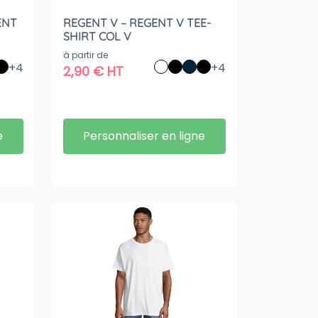
ENT
REGENT V – REGENT V TEE-
SHIRT COL V
à partir de
+4
+4
2,90
€
HT
e
Personnaliser en ligne