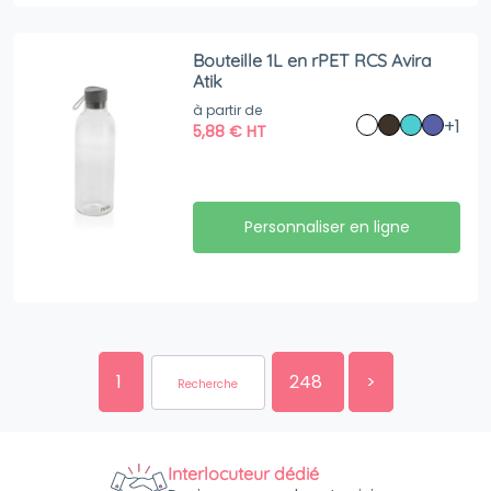
Bouteille 1L en rPET RCS Avira
Atik
à partir de
+1
5,88
€
HT
Personnaliser en ligne
1
248
>
Interlocuteur dédié