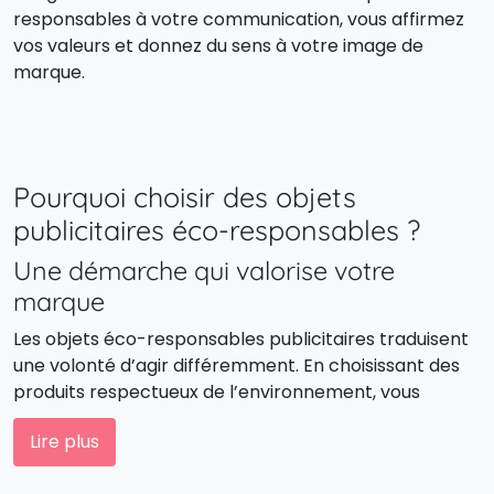
responsables à votre communication, vous affirmez
vos valeurs et donnez du sens à votre image de
marque.
Pourquoi choisir des objets
publicitaires éco-responsables ?
Une démarche qui valorise votre
marque
Les objets éco-responsables publicitaires traduisent
une volonté d’agir différemment. En choisissant des
produits respectueux de l’environnement, vous
montrez que votre entreprise s’engage
Lire plus
concrètement pour un monde plus durable. C’est une
manière sincère et moderne de construire la