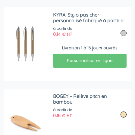
KYRA. Stylo pas cher
personnalisé fabriqué à partir de
papier 100 % recyclé et ABS
à partir de
recyclé
0,14
€
HT
Livraison 1 à 15 jours ouvrés
Personnaliser en ligne
BOGEY – Relève pitch en
bambou
à partir de
0,16
€
HT