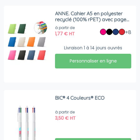
ANNE. Cahier A5 en polyester
recyclé (100% rPET) avec pages
lignées
à partir de
+8
1,77
€
HT
Livraison 1 à 14 jours ouvrés
Personnaliser en ligne
BIC® 4 Couleurs® ECO
à partir de
3,50
€
HT