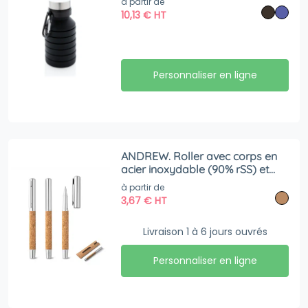
à partir de
10,13
€
HT
Personnaliser en ligne
ANDREW. Roller avec corps en
acier inoxydable (90% rSS) et
liège avec clip
à partir de
3,67
€
HT
Livraison 1 à 6 jours ouvrés
Personnaliser en ligne