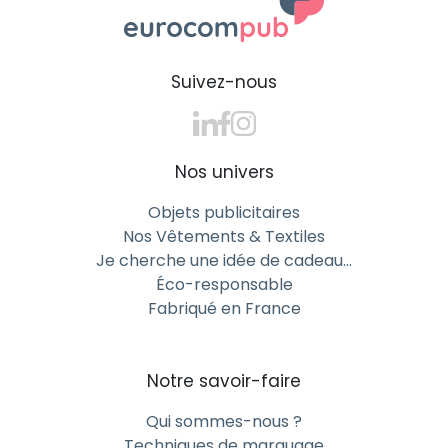
vivante et cohérente avec votre univers.
Des matériaux et couleurs au choix
Suivez-nous
Du plastique au coton tressé, du bois naturel aux
poignées colorées, plusieurs options sont disponibles
pour concevoir une corde adaptée à vos besoins. La
personnalisation se fait sur les poignées ou sur la
Nos univers
corde elle-même, selon le rendu souhaité.
Objets publicitaires
Un produit sûr et conforme
Nos Vêtements & Textiles
Toutes nos cordes respectent les normes
Je cherche une idée de cadeau…
européennes EN71, garantissant une utilisation sûre
Éco-responsable
pour les enfants. Elles sont testées et fabriquées
Fabriqué en France
selon les standards les plus exigeants pour offrir
confort et durabilité.
Notre savoir-faire
Multipliez les occasions de vous
Qui sommes-nous ?
distinguer
Techniques de marquage