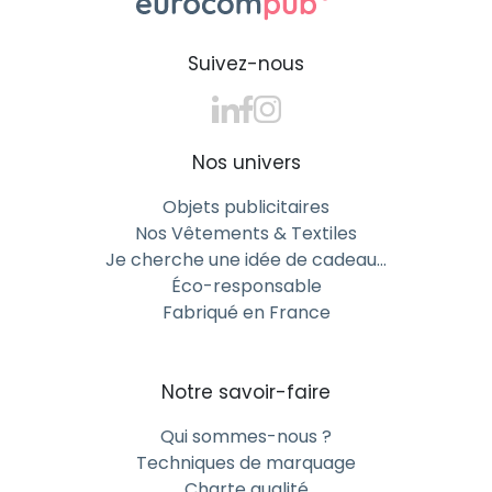
les besoins et budgets
Victorinox® pas cher pour des
Suivez-nous
campagnes à grande échelle
EUROCOMPUB propose des Victorinox® personnalisés
à prix accessibles, parfaits pour vos campagnes
Nos univers
promotionnelles ou vos goodies d’entreprise. Un
Objets publicitaires
excellent moyen d’associer qualité suisse et
Nos Vêtements & Textiles
communication efficace, même avec un budget
Je cherche une idée de cadeau…
maîtrisé.
Éco-responsable
Victorinox® premium et
Fabriqué en France
écoresponsable pour des cadeaux
d’affaires marquants
Notre savoir-faire
Pour vos clients VIP ou vos collaborateurs privilégiés,
optez pour un Victorinox® premium personnalisé.
Qui sommes-nous ?
Fabriqués à partir de matériaux durables et
Techniques de marquage
recyclables, ces modèles incarnent une approche
Charte qualité