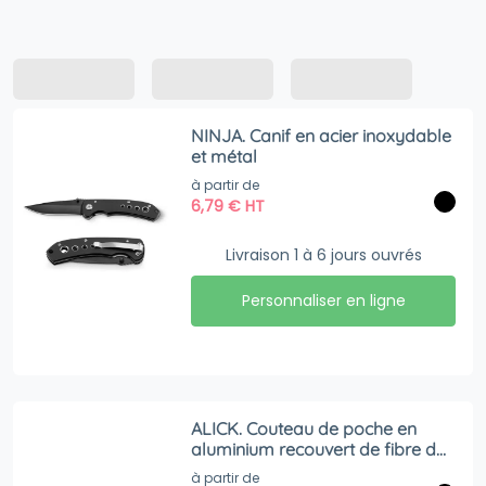
NINJA. Canif en acier inoxydable
et métal
à partir de
6,79
€
HT
Livraison 1 à 6 jours ouvrés
Personnaliser en ligne
ALICK. Couteau de poche en
aluminium recouvert de fibre de
carbone
à partir de