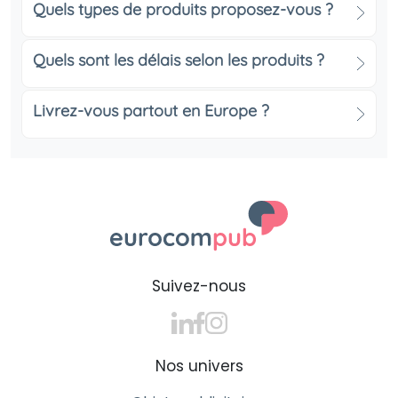
attire le regard. Elle permet à votre marque de rester
Quels types de produits proposez-vous ?
présente, même bien après la fin de l’événement —
portée au quotidien par ceux qui l’ont reçue.
Quels sont les délais selon les produits ?
Choisissez le style et la matière
parfaite
Livrez-vous partout en Europe ?
Le coton bio, pour allier confort et
éthique
Les casquettes en coton bio séduisent par leur
douceur et leur durabilité. Fabriquées à partir de
fibres naturelles, elles valorisent une communication
plus respectueuse de l’environnement, idéale pour les
Suivez-nous
entreprises engagées dans une démarche
écoresponsable.
Une coupe unisexe pour plaire à tous
Nos univers
Avec les casquettes coupe unisexe, pas besoin de
compromis : elles conviennent à tous les profils.