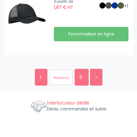
à partir de
+1
1,87
€
HT
Personnaliser en ligne
1
6
>
Interlocuteur dédié
Devis, commandes et suivis