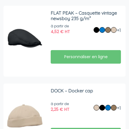
FLAT PEAK – Casquette vintage
newsboy 235 g/m²
à partir de
+1
4,52
€
HT
Personnaliser en ligne
DOCK – Docker cap
à partir de
+1
2,25
€
HT