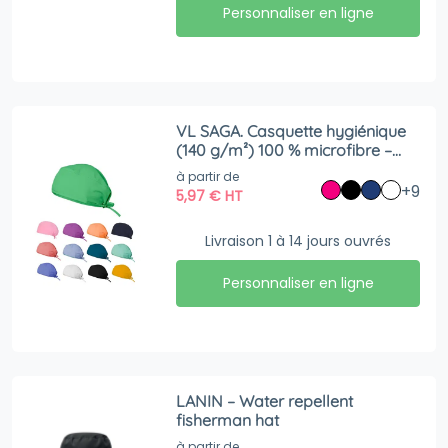
Personnaliser en ligne
VL SAGA. Casquette hygiénique
(140 g/m²) 100 % microfibre –
Personnalisé
à partir de
+9
5,97
€
HT
Livraison 1 à 14 jours ouvrés
Personnaliser en ligne
LANIN – Water repellent
fisherman hat
à partir de