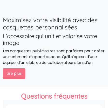
Maximisez votre visibilité avec des
casquettes personnalisées
L’accessoire qui unit et valorise votre
image
Les casquettes publicitaires sont parfaites pour créer
un sentiment d’appartenance. Qu’il s’agisse d’une
équipe, d’un club, ou de collaborateurs lors d’un
événement, elles apportent une cohérence visuelle
Lire plus
et un esprit collectif tout en affichant fièrement
votre logo.
Un outil de promotion polyvalent
Questions fréquentes
Lors de salons, festivals, opérations promotionnelles
ou événements sportifs, la casquette personnalisée