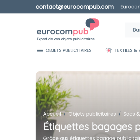
contact@eurocompub.com
Eurocom
Expert de vos objets publicitaires
OBJETS PUBLICITAIRES
TEXTILES &
Accueil
Objets publicitaires
Sacs &
Étiquettes bagages p
Grâce aux étiquettes bagage publicitai