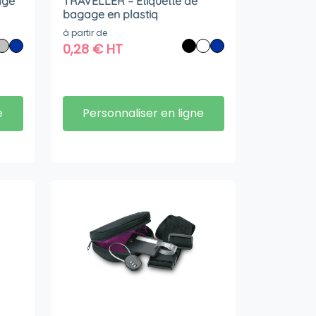
age
TRAVELLER – Étiquette de
bagage en plastiq
à partir de
0,28
€
HT
e
Personnaliser en ligne