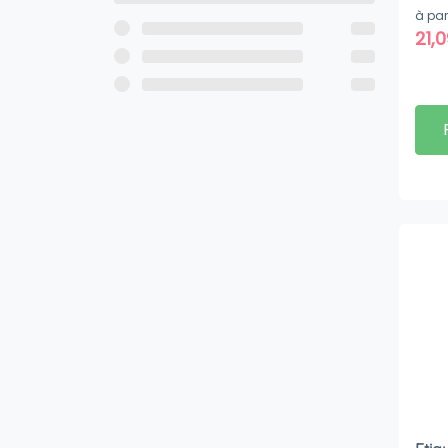
RCS
à par
21,