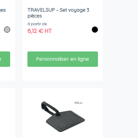
ges
TRAVELSUP – Set voyage 3
pièces
à partir de
6,12
€
HT
e
Personnaliser en ligne