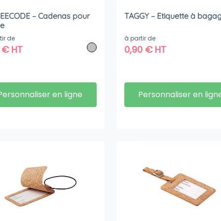
EECODE – Cadenas pour
TAGGY – Etiquette à baga
se
tir de
à partir de
2
€
HT
0,90
€
HT
Personnaliser en ligne
Personnaliser en lign