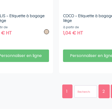
IS – Etiquette à bagage
COCO – Etiquette à bagag
iège
liège
tir de
à partir de
4
€
HT
1,04
€
HT
Personnaliser en ligne
Personnaliser en lign
1
2