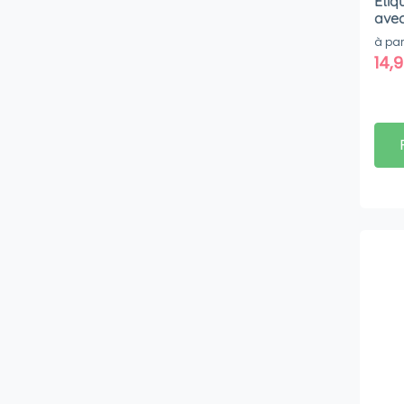
Etiq
avec
à par
14,