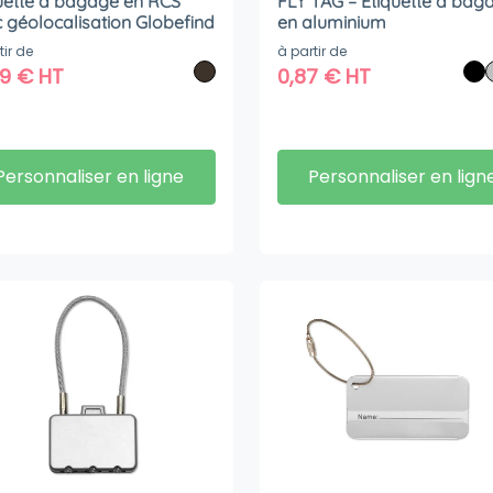
uette à bagage en RCS
FLY TAG – Etiquette à bag
 géolocalisation Globefind
en aluminium
tir de
à partir de
99
€
HT
0,87
€
HT
Personnaliser en ligne
Personnaliser en lign