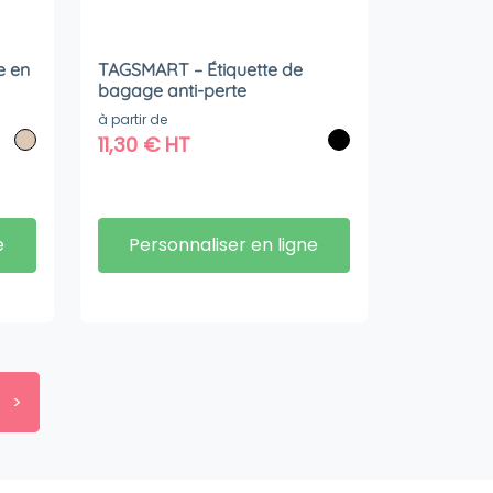
e en
TAGSMART – Étiquette de
bagage anti-perte
à partir de
11,30
€
HT
e
Personnaliser en ligne
>