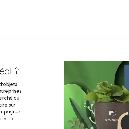
s
déal ?
d’objets
ntreprises.
herché ou
aire sur
compagner
ion de