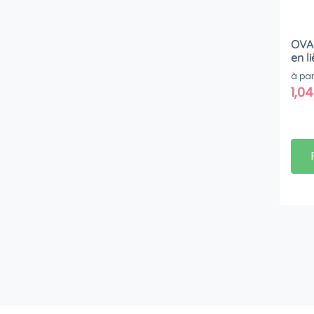
OVAL
en l
à par
1,0