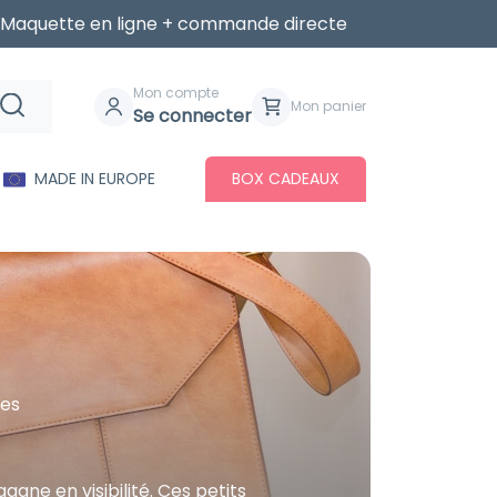
Maquette en ligne + commande directe
Mon compte
Mon panier
Se connecter
MADE IN EUROPE
BOX CADEAUX
ges
ne en visibilité. Ces petits