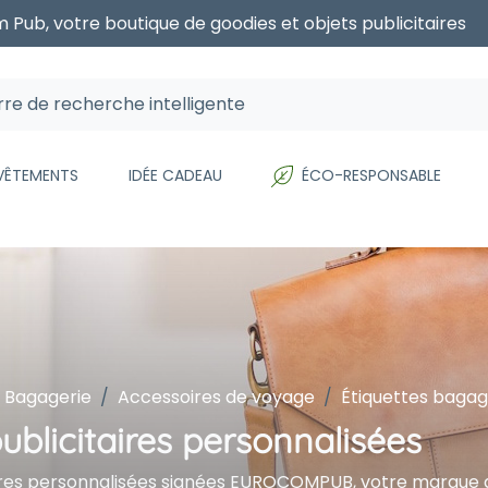
 Pub, votre boutique de goodies et objets publicitaires
 VÊTEMENTS
IDÉE CADEAU
ÉCO-RESPONSABLE
 Bagagerie
Accessoires de voyage
Étiquettes baga
ublicitaires personnalisées
res personnalisées signées EUROCOMPUB, votre marque gag