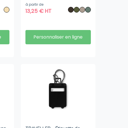
à partir de
13,25
€
HT
e
Personnaliser en ligne