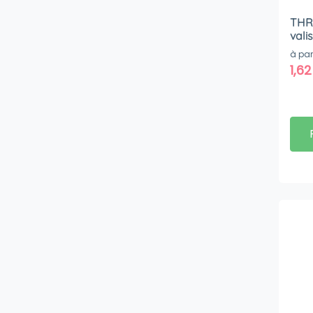
THR
vali
à par
1,6